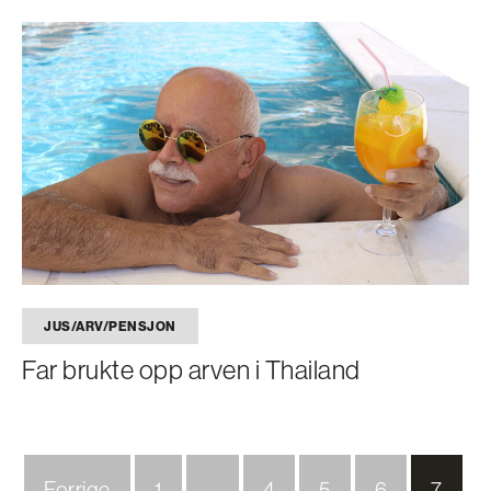
JUS/ARV/PENSJON
Far brukte opp arven i Thailand
Forrige
1
…
4
5
6
7