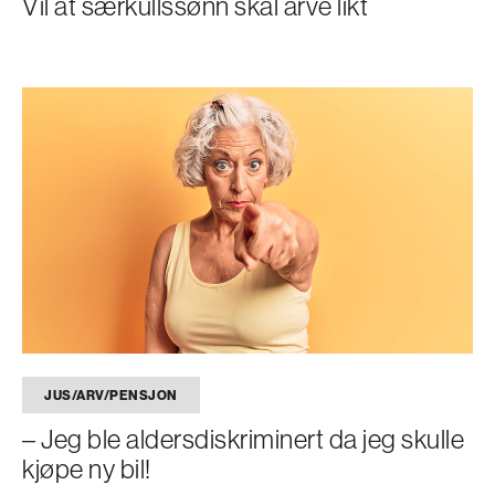
Vil at særkullssønn skal arve likt
JUS/ARV/PENSJON
– Jeg ble aldersdiskriminert da jeg skulle
kjøpe ny bil!