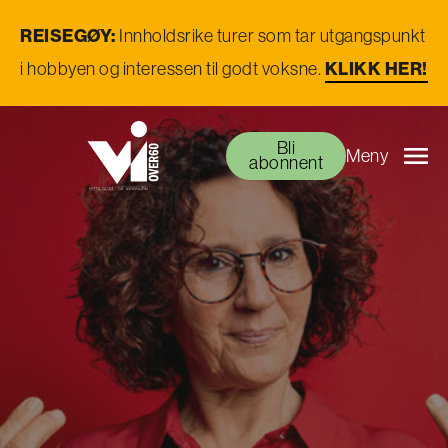
REISEGØY:
Innholdsrike turer som tar utgangspunkt
KLIKK HER!
i hobbyen og interessen til godt voksne.
Bli
Meny
abonnent