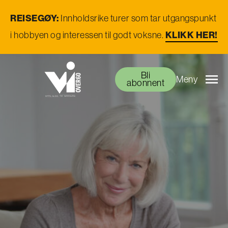
REISEGØY:
Innholdsrike turer som tar utgangspunkt
KLIKK HER!
i hobbyen og interessen til godt voksne.
Bli
Meny
abonnent