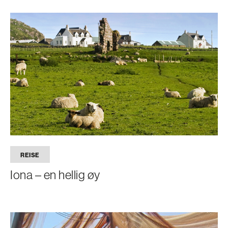
REISE
Iona – en hellig øy