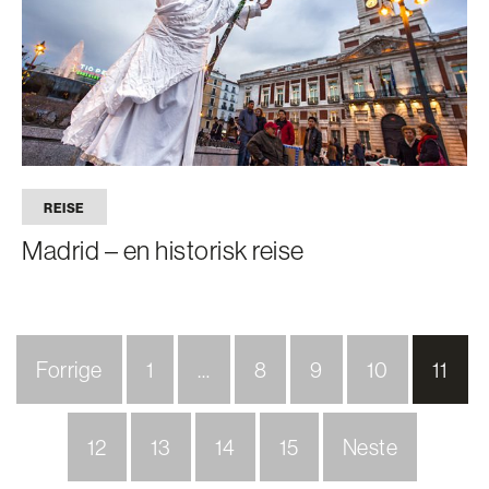
REISE
Madrid – en historisk reise
Forrige
1
…
8
9
10
11
12
13
14
15
Neste