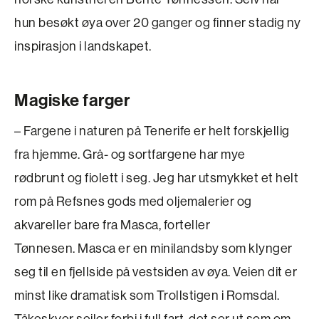
hun besøkt øya over 20 ganger og finner stadig ny
inspirasjon i landskapet.
Magiske farger
– Fargene i naturen på Tenerife er helt forskjellig
fra hjemme. Grå- og sortfargene har mye
rødbrunt og fiolett i seg. Jeg har utsmykket et helt
rom på Refsnes gods med oljemalerier og
akvareller bare fra Masca, forteller
Tønnesen. Masca er en minilandsby som klynger
seg til en fjellside på vestsiden av øya. Veien dit er
minst like dramatisk som Trollstigen i Romsdal.
Tåkeskyer seiler forbi i full fart, det ser ut som om