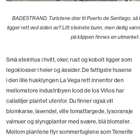
BADESTRAND. Turistene drar til Puerto de Santiago, så h
ligger rett ved siden av? Litt steinete bunn, men deilig va
på klippen finnes en utmerket 
Små steinhus i hvitt, oker, rust og kobolt ligger som
legoklosser i heier og åssider. De fattigste husene
i den lille husklyngen La Vega rett innenfor den
mellomstore industribyen Icod de los Viños har
callaliljer plantet utenfor. Du finner også vill
blomkarse, lavendel, ville tomatfargede, lysoransje
valmuer og slyngplanter med svære, blå blomster.
Mellom plantene flyr sommerfuglene som Tenerife