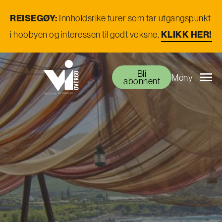
REISEGØY:
Innholdsrike turer som tar utgangspunkt
i hobbyen og interessen til godt voksne.
KLIKK HER!
Bli
Meny
abonnent