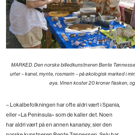
MARKED. Den norske billedkunstneren Bente Tønnessen (t.
urter – kanel, mynte, rosmarin – på økologisk marked i m
øya. Vinen koster 20 kroner flasken, og
– Lokalbefolkningen har ofte aldri vært i Spania,
eller «La Peninsula» som de kaller det. Noen
har aldri vært på en annen kanariøy, sier den
norske kunstneren Bente Tønnessen. Selv har