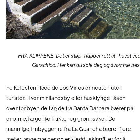
FRA KLIPPENE. Det er støpt trapper rett ut i havet v
Garachico. Her kan du sole deg og svømme besky
Folkefesten i Icod de Los Viños er nesten uten
turister. Hver minilandsby eller husklynge i åsen
ovenfor byen deltar; de fra Santa Barbara bærer på
enorme, fargerike frukter og grønnsaker. De
mannlige innbyggerne fra La Guancha bærer flere
meter lange greiner og er kledd i skinnfiller for å