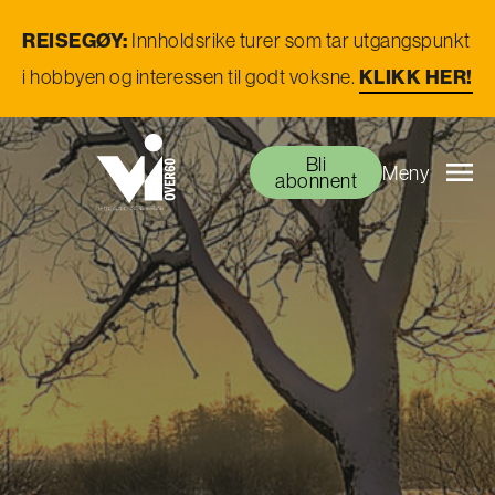
REISEGØY:
Innholdsrike turer som tar utgangspunkt
i hobbyen og interessen til godt voksne.
KLIKK HER!
Bli
Meny
abonnent