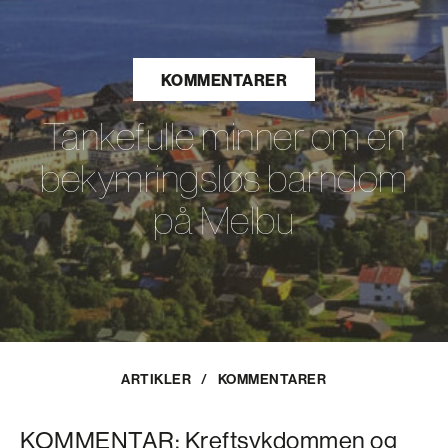
KOMMENTARER
Tankefulle minner om en
bekymringsløs barndom
på Melbu
ARTIKLER
/
KOMMENTARER
KOMMENTAR: Kreftsykdommen og