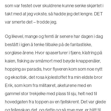
som var festet over skuldrene kunne senke skjørtet i
takt med at jeg vokste, så hadde jeg det lengre. DET
var smerte det – trodde jeg.
Og likevel, mange og femti år senere har dagen i dag
bestått i igjen å tenke tilbake på de fantastiske,
sorgløse årene. Hvor spaserturer i fjære, klatring på
kaien, fisking av småmort med bøyde knappenåler,
hopping av paradis, hvor flyveren kom som noe nytt
og eksotisk, det rosa kjolestoffet fra min eldste bror
Erik, som kom fra militæret, aketurene med en
gammel stor trekjelke med plass til sju, helt ned til
hovedgaten fra toppen av en fjellskrent. Det var glede
og fellesskap det, og dette og så mye mer, er blitt til