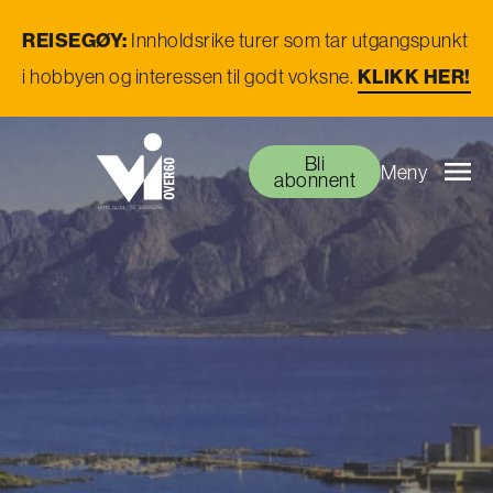
REISEGØY:
Innholdsrike turer som tar utgangspunkt
i hobbyen og interessen til godt voksne.
KLIKK HER!
Bli
Meny
abonnent