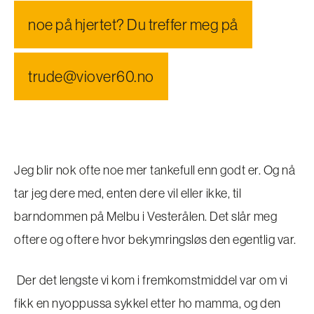
noe på hjertet? Du treffer meg på
trude@viover60.no
Jeg blir nok ofte noe mer tankefull enn godt er. Og nå
tar jeg dere med, enten dere vil eller ikke, til
barndommen på Melbu i Vesterålen. Det slår meg
oftere og oftere hvor bekymringsløs den egentlig var.
Der det lengste vi kom i fremkomstmiddel var om vi
fikk en nyoppussa sykkel etter ho mamma, og den