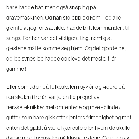
bare hadde båt, men også snøplog på
gravemaskinen. Og han sto opp og kom – og alle
glemte at jeg fortsatt ikke hadde blitt kommandert til
sengs. For her var det viktigere ting, nemlig at
gjestene måtte komme seg hjem. Og det gjorde de,
og jeg synes jeg hadde opplevd det meste, ti år
gammel!
Eller som tiden på folkeskolen i syv år og videre på
realskolen i tre år, var jo en tid preget av
hersketeknikker mellom jentene og mye «blinde»
gutter som bare gikk etter jenters frimodighet og mot,
enten det gjaldt å være kjæreste eller hvem de skulle
danse med i gymsalen på klassefestene. Og noen av