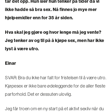
tar det opp. Hun sier hun tenker på tider da vi
ikke hadde så bra sex. Nå finnes jo mye mer
hjelpemidler enn for 35 år siden.
Hva skal jeg gjøre og hvor lenge må jeg vente?
Jeg tenker av og til på å kjøpe sex, men har ikke
lyst å være utro.
Einar
SVAR: Bra du ikke har falt for fristelsen til å være utro.
Kjøpesex er ikke bare ødeleggende for de aller fleste
parforhold. Det er dessuten ulovlig.
Jeg får troen om en ny start på et aktivt sexliv når du