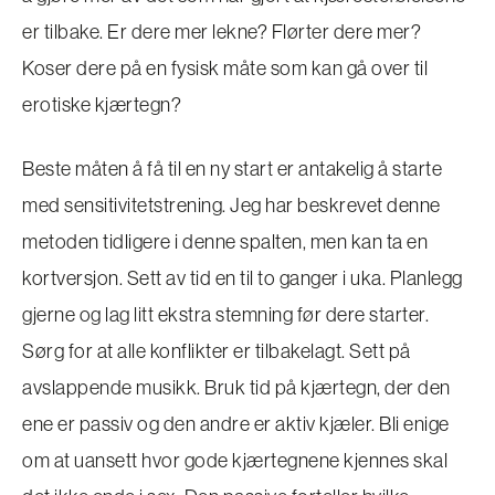
er tilbake. Er dere mer lekne? Flørter dere mer?
Koser dere på en fysisk måte som kan gå over til
erotiske kjærtegn?
Beste måten å få til en ny start er antakelig å starte
med sensitivitetstrening. Jeg har beskrevet denne
metoden tidligere i denne spalten, men kan ta en
kortversjon. Sett av tid en til to ganger i uka. Planlegg
gjerne og lag litt ekstra stemning før dere starter.
Sørg for at alle konflikter er tilbakelagt. Sett på
avslappende musikk. Bruk tid på kjærtegn, der den
ene er passiv og den andre er aktiv kjæler. Bli enige
om at uansett hvor gode kjærtegnene kjennes skal