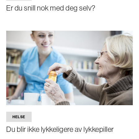
Er du snill nok med deg selv?
HELSE
Du blir ikke lykkeligere av lykkepiller