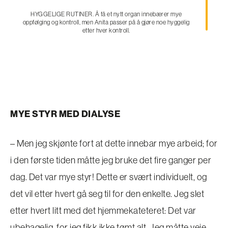
HYGGELIGE RUTINER. Å få et nytt organ innebærer mye
oppfølging og kontroll, men Anita passer på å gjøre noe hyggelig
etter hver kontroll.
MYE STYR MED DIALYSE
– Men jeg skjønte fort at dette innebar mye arbeid; for
i den første tiden måtte jeg bruke det fire ganger per
dag. Det var mye styr! Dette er svært individuelt, og
det vil etter hvert gå seg til for den enkelte. Jeg slet
etter hvert litt med det hjemmekateteret: Det var
ubehagelig, for jeg fikk ikke tømt alt. Jeg måtte veie