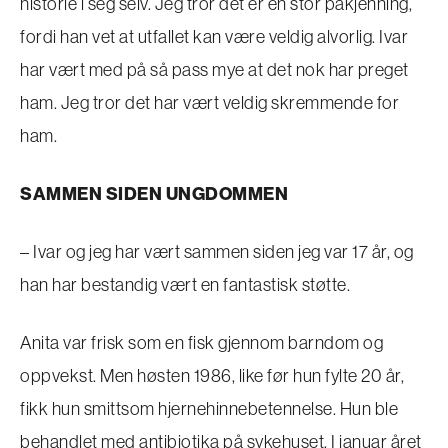
historie i seg selv. Jeg tror det er en stor påkjenning,
fordi han vet at utfallet kan være veldig alvorlig. Ivar
har vært med på så pass mye at det nok har preget
ham. Jeg tror det har vært veldig skremmende for
ham.
SAMMEN SIDEN UNGDOMMEN
– Ivar og jeg har vært sammen siden jeg var 17 år, og
han har bestandig vært en fantastisk støtte.
Anita var frisk som en fisk gjennom barndom og
oppvekst. Men høsten 1986, like før hun fylte 20 år,
fikk hun smittsom hjernehinnebetennelse. Hun ble
behandlet med antibiotika på sykehuset. I januar året