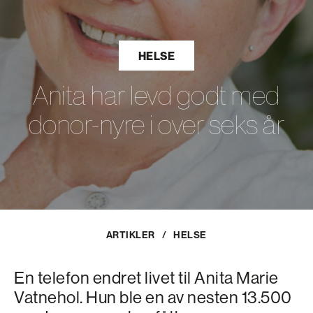
HELSE
Anita har levd godt med
donor-nyre i over seks år
ARTIKLER
/
HELSE
En telefon endret livet til Anita Marie
Vatnehol. Hun ble en av nesten 13.500