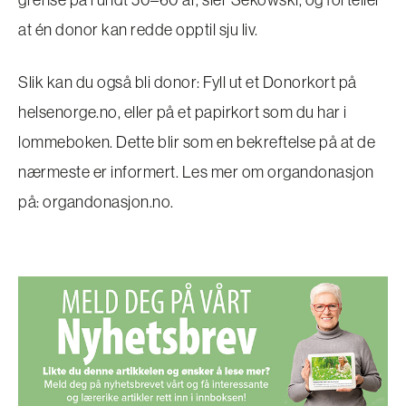
grense på rundt 50–60 år, sier Sekowski, og forteller
at én donor kan redde opptil sju liv.
Slik kan du også bli donor: Fyll ut et Donorkort på
helsenorge.no, eller på et papirkort som du har i
lommeboken. Dette blir som en bekreftelse på at de
nærmeste er informert. Les mer om organdonasjon
på: organdonasjon.no.