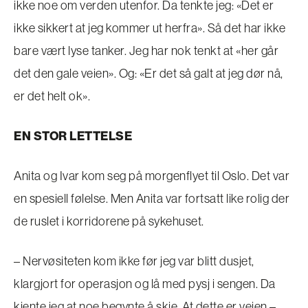
ikke noe om verden utenfor. Da tenkte jeg: «Det er
ikke sikkert at jeg kommer ut herfra». Så det har ikke
bare vært lyse tanker. Jeg har nok tenkt at «her går
det den gale veien». Og: «Er det så galt at jeg dør nå,
er det helt ok».
EN STOR LETTELSE
Anita og Ivar kom seg på morgenflyet til Oslo. Det var
en spesiell følelse. Men Anita var fortsatt like rolig der
de ruslet i korridorene på sykehuset.
– Nervøsiteten kom ikke før jeg var blitt dusjet,
klargjort for operasjon og lå med pysj i sengen. Da
kjente jeg at noe begynte å skje. At dette er veien –