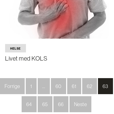
HELSE
Livet med KOLS
Forrige
1
…
60
61
62
63
64
65
66
Neste