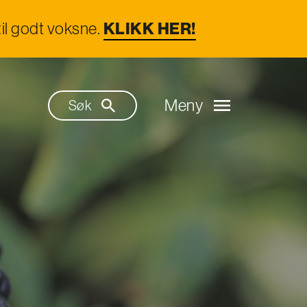
il godt voksne.
KLIKK HER!
Meny
Søk