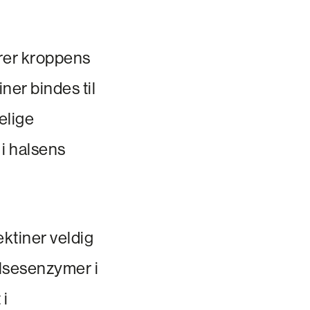
rer kroppens
ner bindes til
elige
i halsens
lektiner veldig
elsesenzymer i
 i