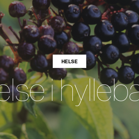
HELSE
lse i hylle