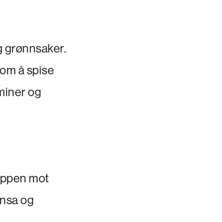
og grønnsaker.
 om å spise
aminer og
roppen mot
ensa og