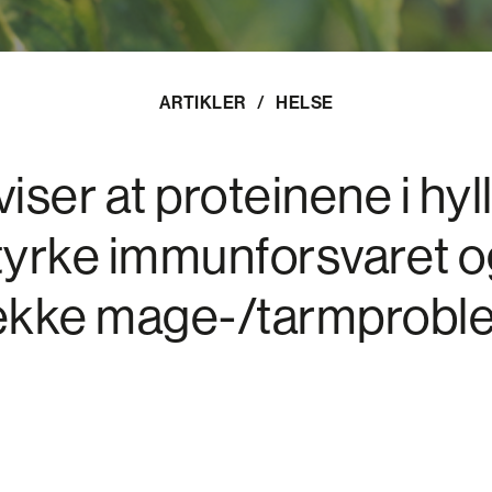
ARTIKLER
/
HELSE
iser at proteinene i hy
tyrke immunforsvaret o
ekke mage-/tarmprobl