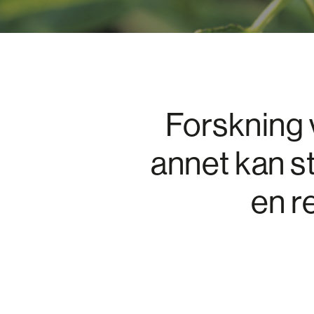
Forskning v
annet kan s
en r