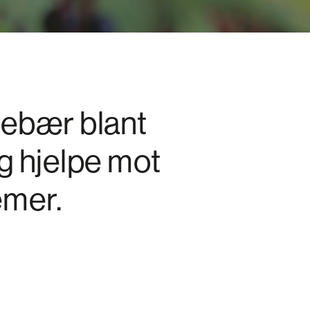
llebær blant
g hjelpe mot
emer.