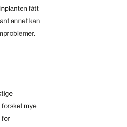
nplanten fått
lant annet kan
rmproblemer.
ktige
 forsket mye
 for