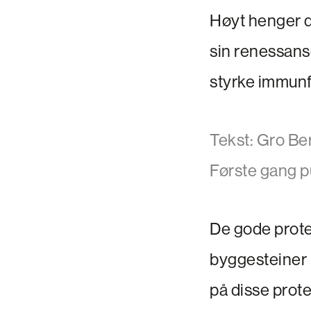
Høyt henger d
sin renessans
styrke immunf
Tekst: Gro B
Første gang p
De gode protei
byggesteiner 
på disse prote