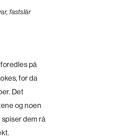
r, fastslår
 foredles på
kokes, for da
er. Det
ntene og noen
i spiser dem rå
kt.