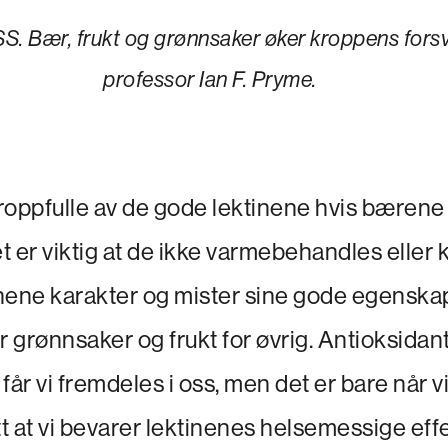
Bær, frukt og grønnsaker øker kroppens forsva
professor Ian F. Pryme.
roppfulle av de gode lektinene hvis bærene
et er viktig at de ikke varmebehandles eller 
nene karakter og mister sine gode egenskap
 grønnsaker og frukt for øvrig. Antioksida
får vi fremdeles i oss, men det er bare når v
tt at vi bevarer lektinenes helsemessige effe