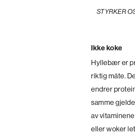
STYRKER OSS. 
Ikke koke
Hyllebær er p
riktig måte. D
endrer protei
samme gjelder
av vitaminene 
eller woker le