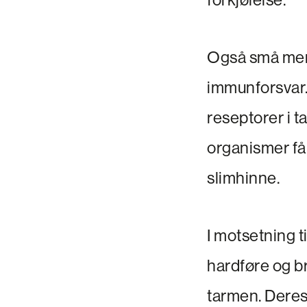
Også små meng
immunforsvar. 
reseptorer i t
organismer få
slimhinne.
I motsetning ti
hardføre og b
tarmen. Deres 