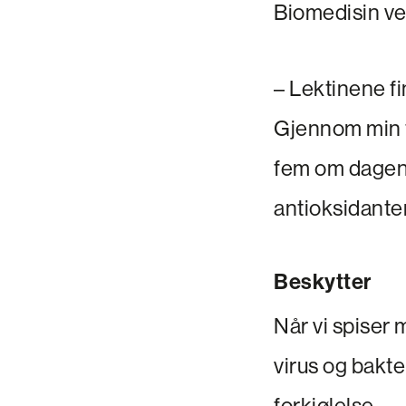
Biomedisin ve
– Lektinene fi
Gjennom min fo
fem om dagen, 
antioksidanter
Beskytter
Når vi spiser 
virus og bakte
forkjølelse.