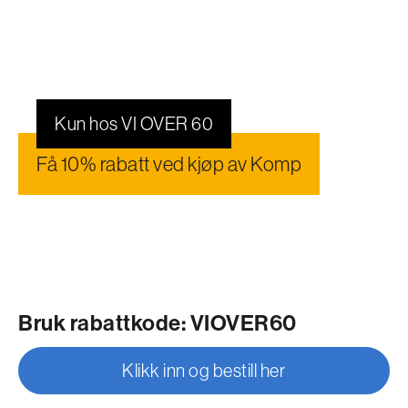
Kun hos VI OVER 60
Få 10% rabatt ved kjøp av Komp
Bruk rabattkode: VIOVER60
Klikk inn og bestill her