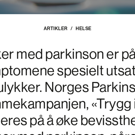
ARTIKLER
/
HELSE
r med parkinson er på
ptomene spesielt utsatt
ulykker. Norges Parkin
mekampanjen, «Trygg i
eres på å øke bevissth