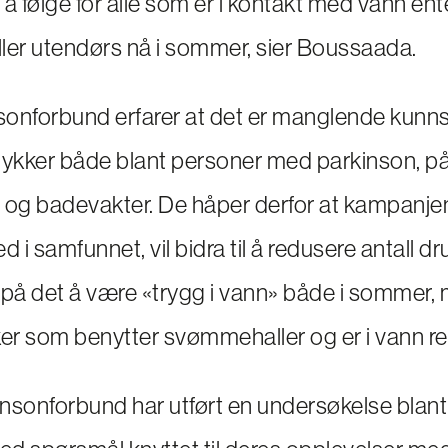
e å følge for alle som er i kontakt med vann ent
ler utendørs nå i sommer, sier Boussaada.
sonforbund erfarer at det er manglende kunn
lykker både blant personer med parkinson, p
 og badevakter. De håper derfor at kampanjen
d i samfunnet, vil bidra til å redusere antall d
 på det å være «trygg i vann» både i sommer,
r som benytter svømmehaller og er i vann res
nsonforbund har utført en undersøkelse blant