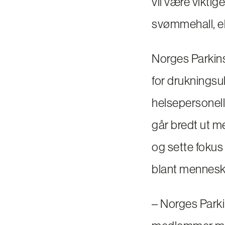
vil være viktig
svømmehall, el
Norges Parkin
for drukningsu
helsepersonell
går bredt ut me
og sette fokus
blant menneske
– Norges Parki