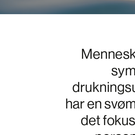
Menneske
sym
druknings
har en svøm
det fokus