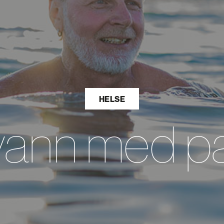
HELSE
 vann med p