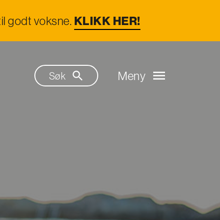
il godt voksne.
KLIKK HER!
Meny
Søk