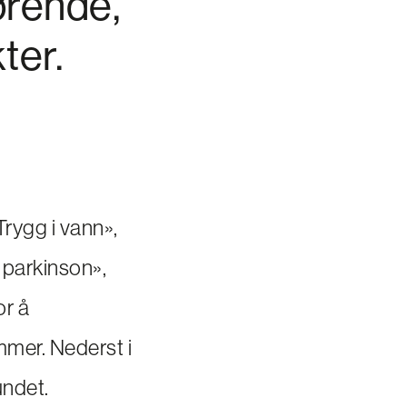
ørende,
ter.
ygg i vann»,
 parkinson»,
or å
mmer. Nederst i
undet.