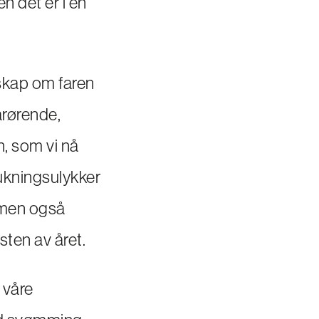
en det er i en
skap om faren
årørende,
, som vi nå
rukningsulykker
 men også
ten av året.
 våre