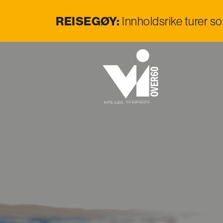
REISEGØY:
Innholdsrike turer s