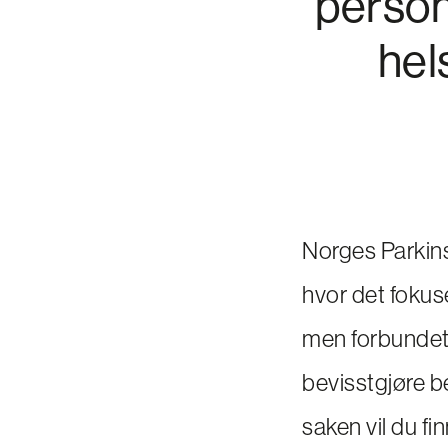
person
hel
Norges Parkin
hvor det fokus
men forbundet 
bevisstgjøre b
saken vil du fi