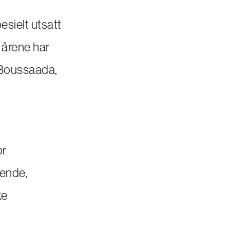
sielt utsatt
 årene har
 Boussaada,
or
rende,
ke