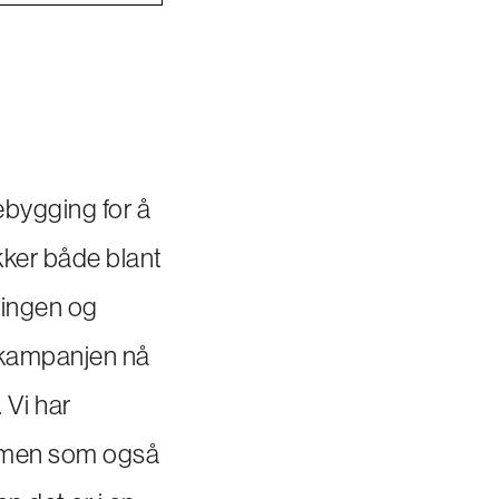
rebygging for å
ker både blant
ningen og
e kampanjen nå
Vi har
, men som også