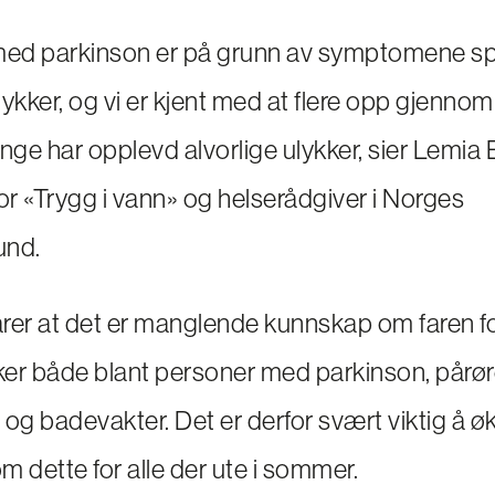
ed parkinson er på grunn av symptomene spe
ykker, og vi er kjent med at flere opp gjennom
ge har opplevd alvorlige ulykker, sier Lemia
for «Trygg i vann» og helserådgiver i Norges
und.
rer at det er manglende kunnskap om faren f
ker både blant personer med parkinson, pårø
 og badevakter. Det er derfor svært viktig å ø
m dette for alle der ute i sommer.