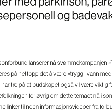
er med parkinson, pår
sepersonell og badevak
sonforbund lanserer nå svømmekampanjen «Tr
eres på nettopp det å være «trygg i vann med
har tro på at budskapet også vil være viktig f
efolkningen for øvrig om dette temaet nå i so
nne linker til noen informasjonsvideoer fra forb