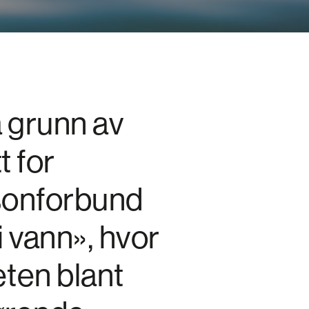
 grunn av
 for
sonforbund
 vann», hvor
eten blant