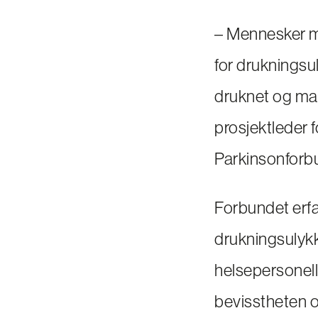
– Mennesker m
for drukningsul
druknet og man
prosjektleder 
Parkinsonforb
Forbundet erfa
drukningsulyk
helsepersonell
bevisstheten o