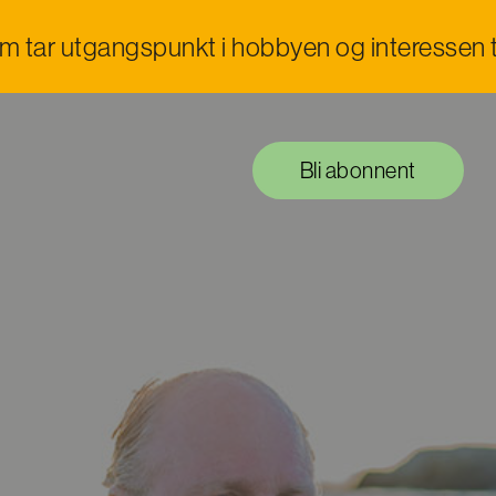
om tar utgangspunkt i hobbyen og interessen t
Bli abonnent