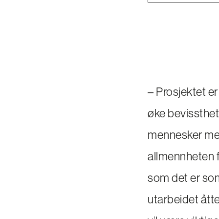
– Prosjektet er
øke bevissthet
mennesker med
allmennheten fo
som det er so
utarbeidet åt