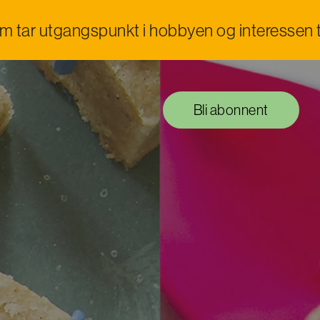
om tar utgangspunkt i hobbyen og interessen t
Bli abonnent