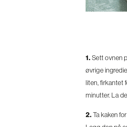
1.
Sett ovnen på
øvrige ingredi
liten, firkante
minutter. La de
2.
Ta kaken for
Legg den på en 