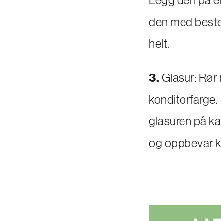
den med bestem
helt.
3.
Glasur: Rør 
konditorfarge.
glasuren på ka
og oppbevar ka