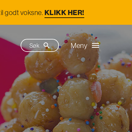
il godt voksne.
KLIKK HER!
Meny
Søk