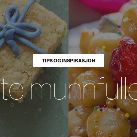
TIPS OG INSPIRASJON
e munnfuller 