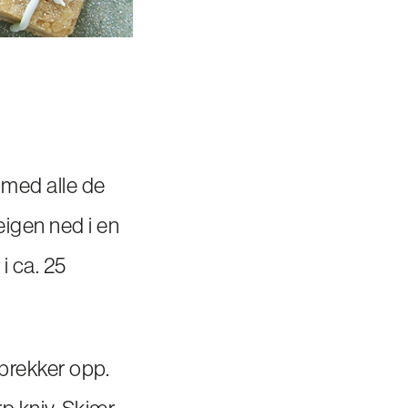
 med alle de
eigen ned i en
i ca. 25
sprekker opp.
p kniv. Skjær