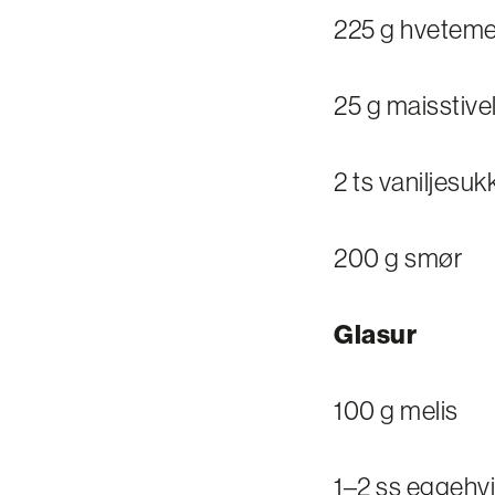
225 g hveteme
25 g maisstive
2 ts vaniljesuk
200 g smør
Glasur
100 g melis
1–2 ss eggehvi