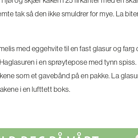
te tak så den ikke smuldrer for mye. La bite
melis med eggehvite til en fast glasur og far
 Haglasuren i en sprøytepose med tynn spiss.
kene som et gavebånd på en pakke. La glasur
kene i en lufttett boks.