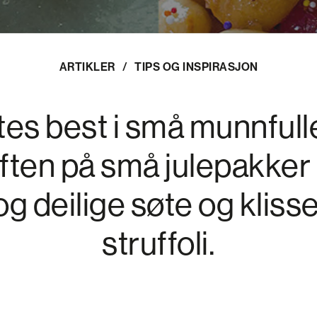
ARTIKLER
/
TIPS OG INSPIRASJON
tes best i små munnfulle
ften på små julepakker 
g deilige søte og klisse
struffoli.