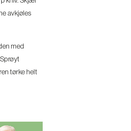
ne avkjøles
g den med
 Sprøyt
en tørke helt