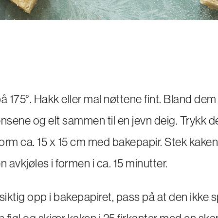
 175°. Hakk eller mal nøttene fint. Bland dem
ensene og elt sammen til en jevn deig. Trykk d
t form ca. 15 x 15 cm med bakepapir. Stek kaken 
n avkjøles i formen i ca. 15 minutter.
siktig opp i bakepapiret, pass på at den ikke 
fjøl og skjær kaken i 25 firkanter med en skar