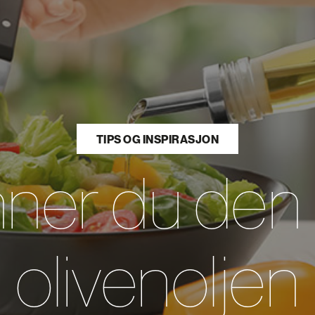
TIPS OG INSPIRASJON
inner du de
olivenoljen