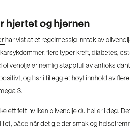
r hjertet og hjernen
er
har vist at et regelmessig inntak av olivenol
 karsykdommer, flere typer kreft, diabetes, o
 olivenolje er nemlig stappfull av antioksida
ositivt, og har i tillegg et høyt innhold av flere
omega 3.
kke ett fett hvilken olivenolje du heller i deg. D
valitet, både når det gjelder smak og helsefr