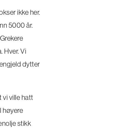
okser ikke her.
enn 5000 år.
 Grekere
a. Hver. Vi
jengjeld dytter
i ville hatt
l høyere
enolje stikk