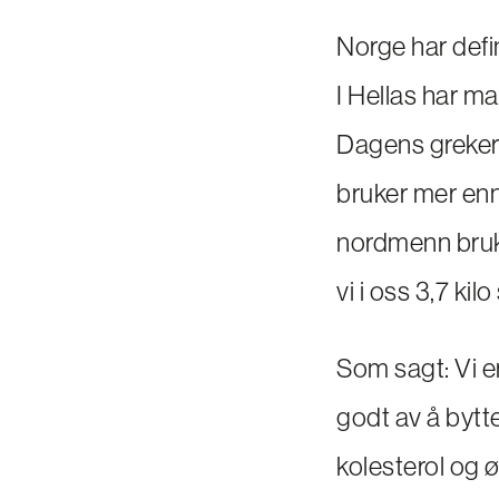
Norge har defin
I Hellas har ma
Dagens grekere
bruker mer enn 2
nordmenn bruker
vi i oss 3,7 kil
Som sagt: Vi er
godt av å bytt
kolesterol og ø