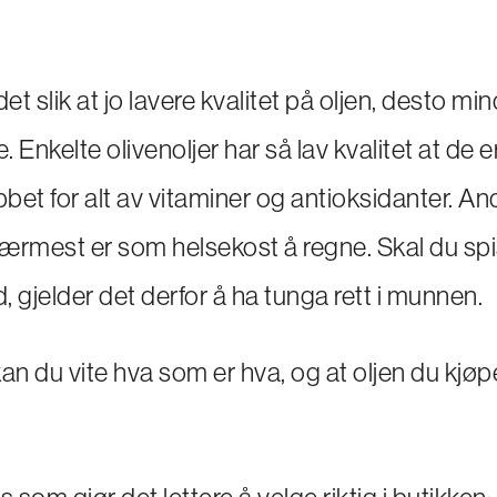
det slik at jo lavere kvalitet på oljen, desto mi
. Enkelte olivenoljer har så lav kvalitet at de e
ribbet for alt av vitaminer og antioksidanter. A
 nærmest er som helsekost å regne. Skal du spi
d, gjelder det derfor å ha tunga rett i munnen.
n du vite hva som er hva, og at oljen du kjøp