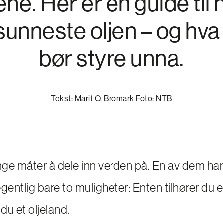
ene. Her er en guide til
sunneste oljen – og hva
bør styre unna.
Tekst: Marit O. Bromark Foto: NTB
ge måter å dele inn verden på. En av dem han
gentlig bare to muligheter: Enten tilhører du 
r du et oljeland.