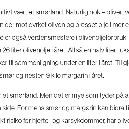
itivt vært et smørland. Naturlig nok – oliven v
n derimot dyrket oliven og presset olje i mer 
 er også verdensmestere i olivenoljeforbruk:
6 liter olivenolje i året. Altså en halv liter i uk
 til sammenligning under en liter i året. Til g
o smør og nesten 9 kilo margarin i året.
 et smørland. Men det er mye som tyder på at v
e side. For mens smør og margarin kan bidra ti
kt risiko for hjerte- og karsykdommer, har oliv