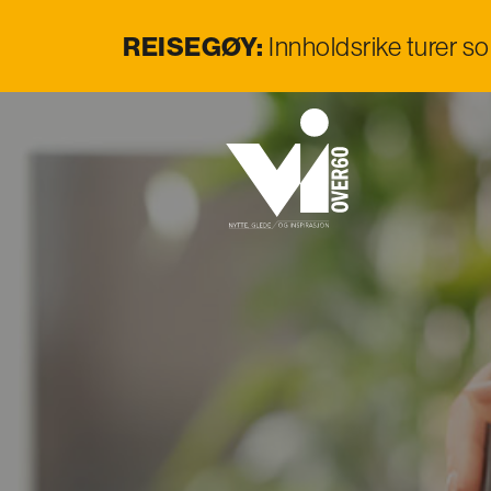
REISEGØY:
Innholdsrike turer s