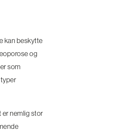
je kan beskytte
steoporose og
nter som
 typer
et er nemlig stor
emmende