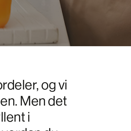
deler, og vi
den. Men det
llent i