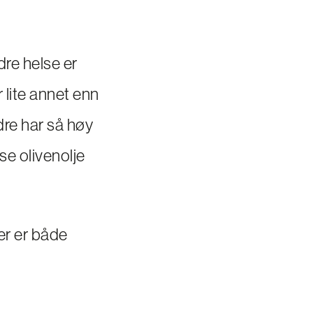
ndre helse er
r lite annet enn
ndre har så høy
se olivenolje
er er både