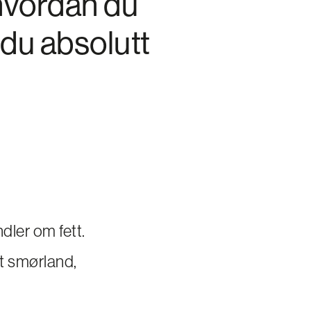
 hvordan du
 du absolutt
dler om fett.
et smørland,