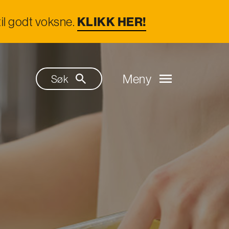
il godt voksne.
KLIKK HER!
Meny
Søk