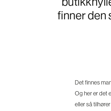
butikkhyll
finner den 
Det finnes man
Og her er det e
eller så tilhøre