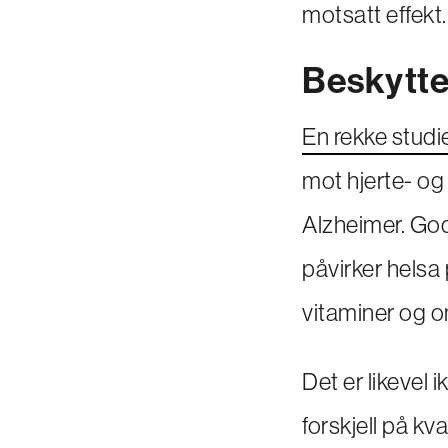
motsatt effekt.
Beskytte
En rekke studi
mot hjerte- og
Alzheimer. God
påvirker helsa p
vitaminer og 
Det er likevel i
forskjell på k