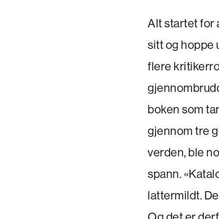
Alt startet fo
sitt og hoppe 
flere kritiker
gjennombrud
boken som ta
gjennom tre g
verden, ble no
spann. «Katal
lattermildt. D
Og det er derf