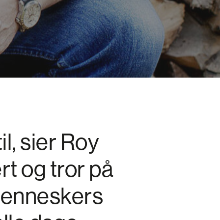
il, sier Roy
t og tror på
 menneskers