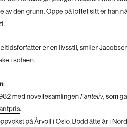
ke av den grunn. Oppe på loftet sitt er han n
1.
eltidsforfatter er en livsstil, smiler Jacobse
ake i sofaen.
n
 1982 med novellesamlingen
Fanteliv
, som g
antpris
.
 oppvokst på Årvoll i Oslo. Bodd åtte år i Nor