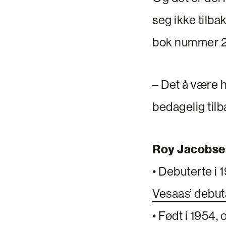
seg ikke tilba
bok nummer 2
– Det å være h
bedagelig tilb
Roy Jacobse
• Debuterte i
Vesaas’ debut
• Født i 1954,