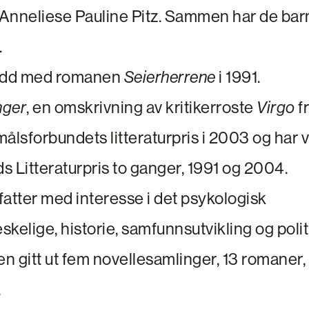
Anneliese Pauline Pitz. Sammen har de bar
.
udd med romanen
Seierherrene
i 1991.
nger
, en omskrivning av kritikerroste
Virgo
f
ålsforbundets litteraturpris i 2003 og har
ds Litteraturpris to ganger, 1991 og 2004.
rfatter med interesse i det psykologisk
elige, historie, samfunnsutvikling og polit
en gitt ut fem novellesamlinger, 13 romaner
.