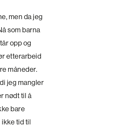
ne, men da jeg
. Nå som barna
står opp og
ør etterarbeid
 tre måneder.
rdi jeg mangler
r nødt til å
Ikke bare
kke tid til