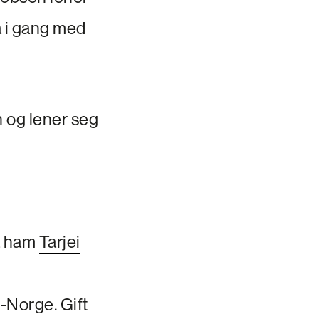
å i gang med
n og lener seg
a ham
Tarjei
d-Norge. Gift