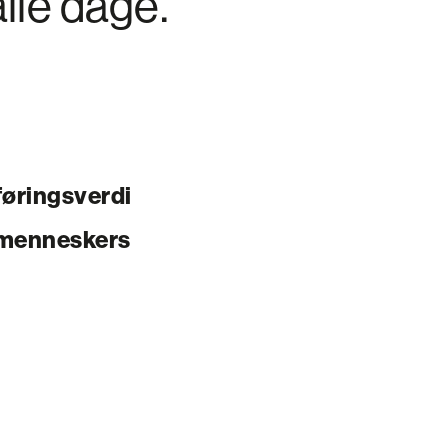
alle dage.
føringsverdi
r menneskers