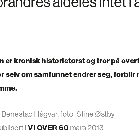
orandres aldeles intet i 
er kronisk historietørst og tror på over
For selv om samfunnet endrer seg, forbli
amme.
s Benestad Hågvar, foto: Stine Østby
blisert i
VI OVER 60
mars 2013