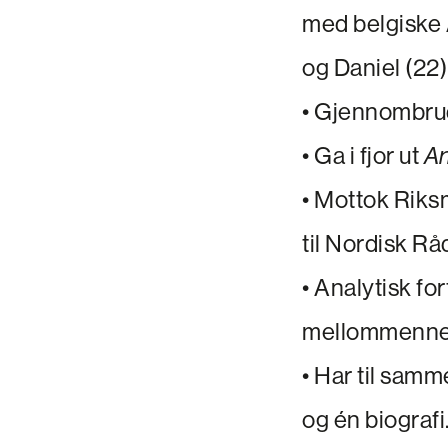
med belgiske 
og Daniel (22)
• Gjennombr
• Ga i fjor ut
A
• Mottok Riksm
til Nordisk Rå
• Analytisk fo
mellommennesk
• Har til samm
og én biografi