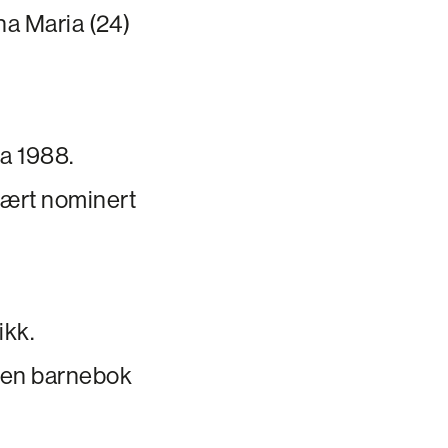
na Maria (24)
ra 1988.
 vært nominert
ikk.
, en barnebok