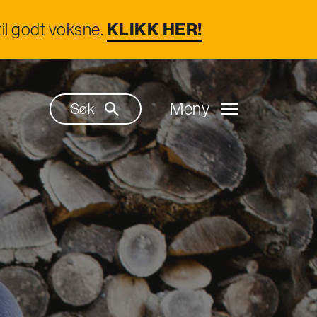
il godt voksne.
KLIKK HER!
Meny
Søk