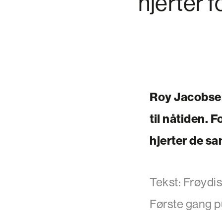
hjerter f
Roy Jacobsen 
til nåtiden. 
hjerter de s
Tekst: Frøydi
Første gang pu