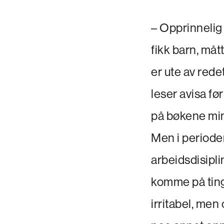
– Opprinnelig
fikk barn, måt
er ute av redet
leser avisa fø
på bøkene mine
Men i perioder
arbeidsdisiplin
komme på ting.
irritabel, men 