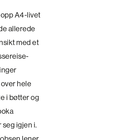
i opp A4-livet
dde allerede
ansikt med et
ssereise-
inger
 over hele
e i bøtter og
 boka
 seg igjen i.
cobsen lener