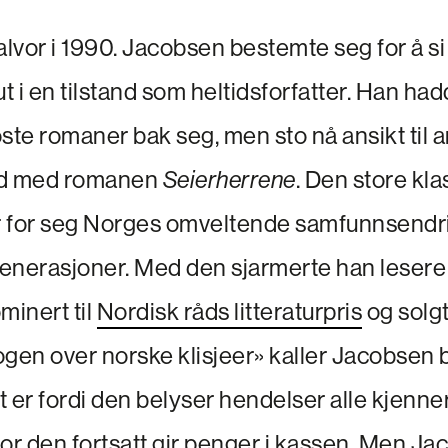
r alvor i 1990. Jacobsen bestemte seg for å s
ut i en tilstand som heltidsforfatter. Han ha
roste romaner bak seg, men sto nå ansikt til 
d med romanen
Seierherrene
. Den store kla
r for seg Norges omveltende samfunnsendr
enerasjoner. Med den sjarmerte han lesere
minert til
Nordisk råds litteraturpris
og solgt
ogen over norske klisjeer» kaller Jacobsen
et er fordi den belyser hendelser alle kjenner
or den fortsatt gir penger i kassen. Men Ja