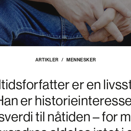
ARTIKLER
/
MENNESKER
idsforfatter er en livsst
an er historieinteresser
sverdi til nåtiden – for