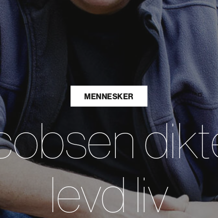
MENNESKER
obsen dikt
levd liv