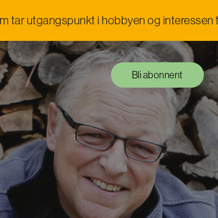
om tar utgangspunkt i hobbyen og interessen t
Bli abonnent