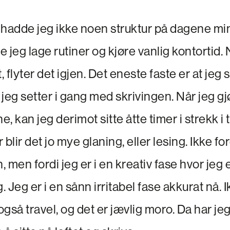
 hadde jeg ikke noen struktur på dagene mi
te jeg lage rutiner og kjøre vanlig kontortid
, flyter det igjen. Det eneste faste er at jeg 
r jeg setter i gang med skrivingen. Når jeg gj
, kan jeg derimot sitte åtte timer i strekk i
 blir det jo mye glaning, eller lesing. Ikke fo
, men fordi jeg er i en kreativ fase hvor jeg e
 Jeg er i en sånn irritabel fase akkurat nå. 
også travel, og det er jævlig moro. Da har jeg i