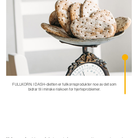
FULLKORN. I DASH-dietten er fullkornsprodukter noe av det som
bidrar til i minske risikoen for hjerteproblemer.