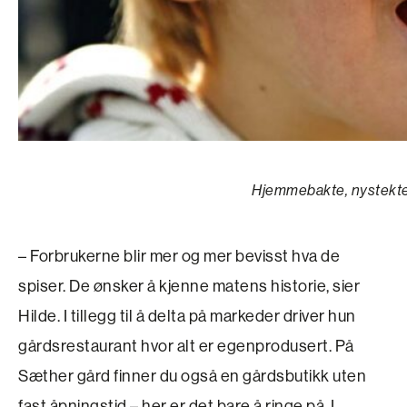
Hjemmebakte, nystekte 
– Forbrukerne blir mer og mer bevisst hva de
spiser. De ønsker å kjenne matens historie, sier
Hilde. I tillegg til å delta på markeder driver hun
gårdsrestaurant hvor alt er egenprodusert. På
Sæther gård finner du også en gårdsbutikk uten
fast ­åpnings­tid – her er det bare å ringe på. I