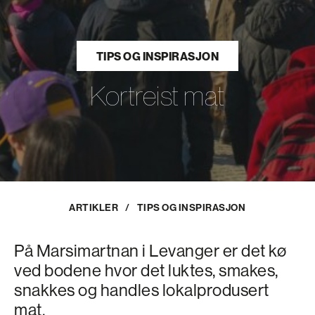
TIPS OG INSPIRASJON
Kortreist mat
ARTIKLER
/
TIPS OG INSPIRASJON
På Marsimartnan i Levanger er det kø
ved bodene hvor det luktes, smakes,
snakkes og handles lokalprodusert
mat.