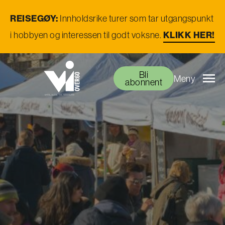
REISEGØY:
Innholdsrike turer som tar utgangspunkt
i hobbyen og interessen til godt voksne.
KLIKK HER!
Bli
Meny
abonnent