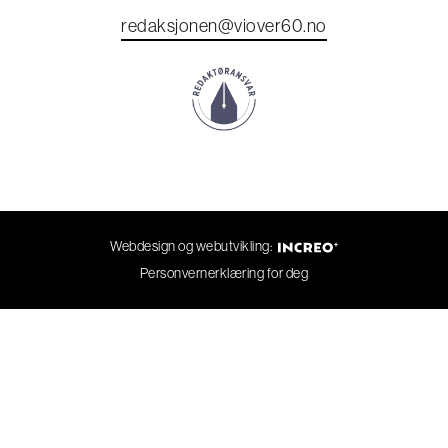
redaksjonen@viover60.no
Webdesign og webutvikling:
Personvernerklæring for deg