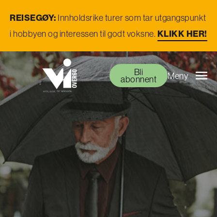
REISEGØY:
Innholdsrike turer som tar utgangspunkt
i hobbyen og interessen til godt voksne.
KLIKK HER!
Bli
Meny
abonnent