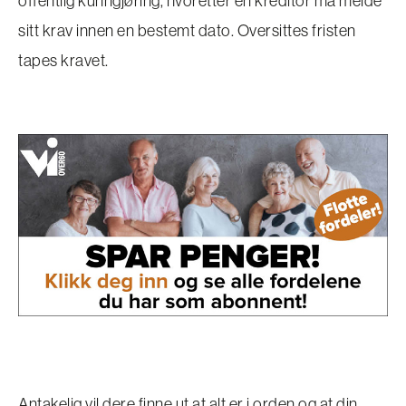
offentlig kunngjøring, hvoretter en kreditor må melde
sitt krav innen en bestemt dato. Oversittes fristen
tapes kravet.
Antakelig vil dere finne ut at alt er i orden og at din