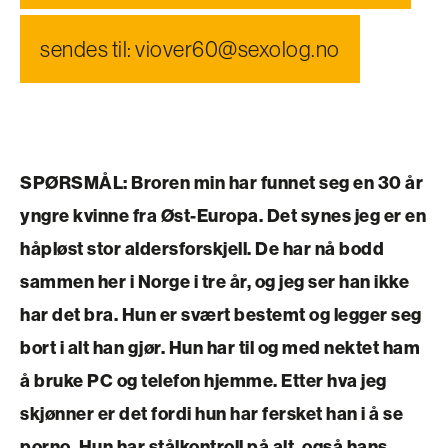
sendes til: viover60@sexolog.no
SPØRSMÅL:
Broren min har funnet seg en 30 år
yngre kvinne fra Øst-Europa. Det synes jeg er en
håpløst stor aldersforskjell. De har nå bodd
sammen her i Norge i tre år, og jeg ser han ikke
har det bra. Hun er svært bestemt og legger seg
bort i alt han gjør. Hun har til og med nektet ham
å bruke PC og telefon hjemme. Etter hva jeg
skjønner er det fordi hun har fersket han i å se
porno. Hun har stålkontroll på alt, også hans