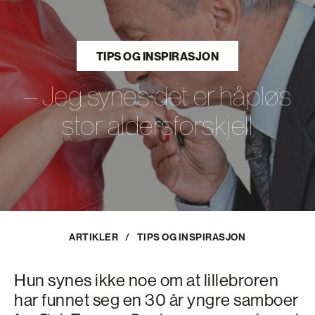
TIPS OG INSPIRASJON
– Jeg synes det er håpløs
stor aldersforskjell
ARTIKLER
/
TIPS OG INSPIRASJON
Hun synes ikke noe om at lillebroren
har funnet seg en 30 år yngre samboer