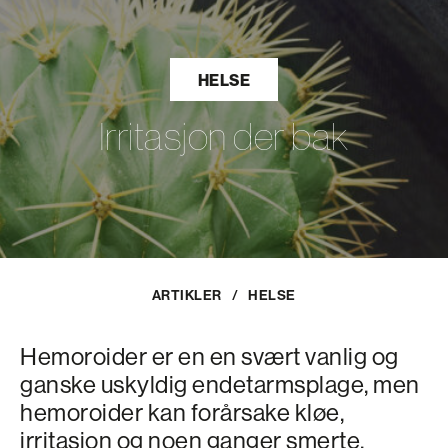
HELSE
Irritasjon der bak
ARTIKLER
/
HELSE
Hemoroider er en en svært vanlig og
ganske uskyldig endetarmsplage, men
hemoroider kan forårsake kløe,
irritasjon og noen ganger smerte.