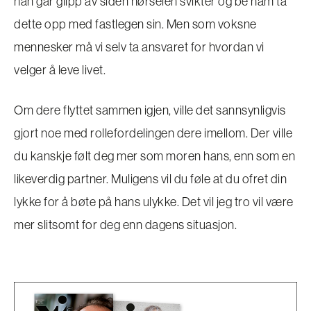
han går glipp av siden hørselen svikter og be ham ta
dette opp med fastlegen sin. Men som voksne
mennesker må vi selv ta ansvaret for hvordan vi
velger å leve livet.
Om dere flyttet sammen igjen, ville det sannsynligvis
gjort noe med rollefordelingen dere imellom. Der ville
du kanskje følt deg mer som moren hans, enn som en
likeverdig partner. Muligens vil du føle at du ofret din
lykke for å bøte på hans ulykke. Det vil jeg tro vil være
mer slitsomt for deg enn dagens situasjon.