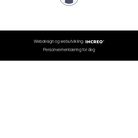
Webdesign og webutvikling:
Personvernerklæring for deg