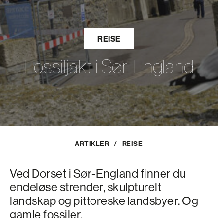
REISE
Fossiljakt i Sør-England
ARTIKLER
/
REISE
Ved Dorset i Sør-England finner du
endeløse strender, skulpturelt
landskap og pittoreske landsbyer. Og
gamle fossiler.