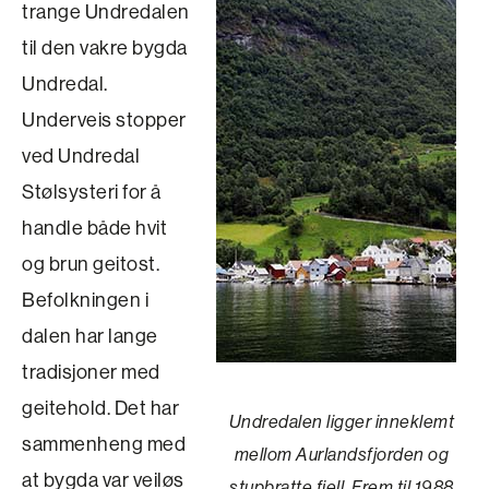
trange Undredalen
til den vakre bygda
Undredal.
Underveis stopper
ved Undredal
Stølsysteri for å
handle både hvit
og brun geitost.
Befolkningen i
dalen har lange
tradisjoner med
geitehold. Det har
Undredalen ligger inneklemt
sammenheng med
mellom Aurlandsfjorden og
at bygda var veiløs
stupbratte fjell. Frem til 1988