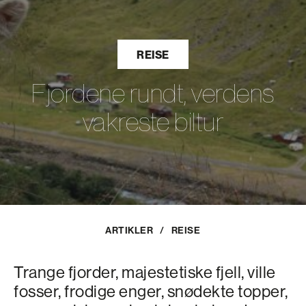
REISE
Fjordene rundt, verdens
vakreste biltur
ARTIKLER
/
REISE
Trange fjorder, majestetiske fjell, ville
fosser, frodige enger, snødekte topper,