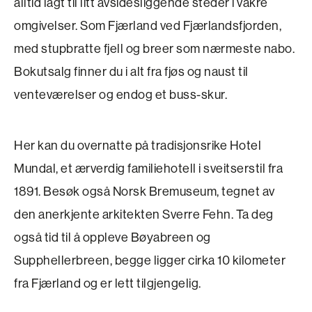
alltid lagt til litt avsidesliggende steder i vakre
omgivelser. Som Fjærland ved Fjærlandsfjorden,
med stupbratte fjell og breer som nærmeste nabo.
Bokutsalg finner du i alt fra fjøs og naust til
venteværelser og endog et buss-skur.
Her kan du overnatte på tradisjonsrike Hotel
Mundal, et ærverdig familiehotell i sveitserstil fra
1891. Besøk også Norsk Bremuseum, tegnet av
den anerkjente arkitekten Sverre Fehn. Ta deg
også tid til å oppleve Bøyabreen og
Supphellerbreen, begge ligger cirka 10 kilometer
fra Fjærland og er lett tilgjengelig.