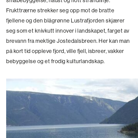
småbebyggelse, naust og flott strandlinje.
Frukttrærne strekker seg opp mot de bratte
fjellene og den blågrønne Lustrafjorden skjærer
seg som et knivkutt innover i landskapet, farget av
brevann fra mektige Jostedalsbreen. Her kan man
på kort tid oppleve fjord, ville fjell, isbreer, vakker
bebyggelse og et frodig kulturlandskap.