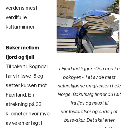
verdens mest
verdifulle
kulturminner.
Bøker mellom
fjord og fjell
Tilbake til Sogndal
I Fjærland ligger «Den norske
tar vi riksvei 5 og
bokbyen», i et av de mest
setter kursen mot
naturskjønne omgivelser i hele
Fjærland. En
Norge. Bokutsalg finner du i alt
fra fjøs og naust til
strekning på 33
venteværelser og endog et
kilometer hvor mye
buss-skur. Det skal etter
av veien er lagt i