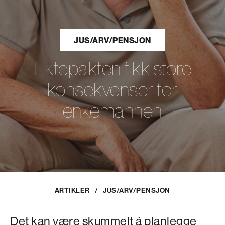
JUS/ARV/PENSJON
Ektepakten fikk store
konsekvenser for
enkemannen
ARTIKLER
/
JUS/ARV/PENSJON
Det kan være skummelt å planlegge