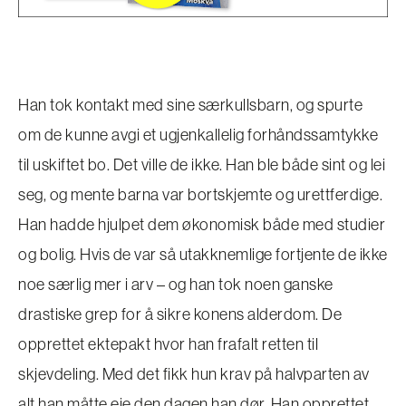
Han tok kontakt med sine særkullsbarn, og spurte
om de kunne avgi et ugjenkallelig forhåndssamtykke
til uskiftet bo. Det ville de ikke. Han ble både sint og lei
seg, og mente barna var bortskjemte og urettferdige.
Han hadde hjulpet dem økonomisk både med studier
og bolig. Hvis de var så utakknemlige fortjente de ikke
noe særlig mer i arv – og han tok noen ganske
drastiske grep for å sikre konens alderdom. De
opprettet ektepakt hvor han frafalt retten til
skjevdeling. Med det fikk hun krav på halvparten av
alt han måtte eie den dagen han dør. Han opprettet