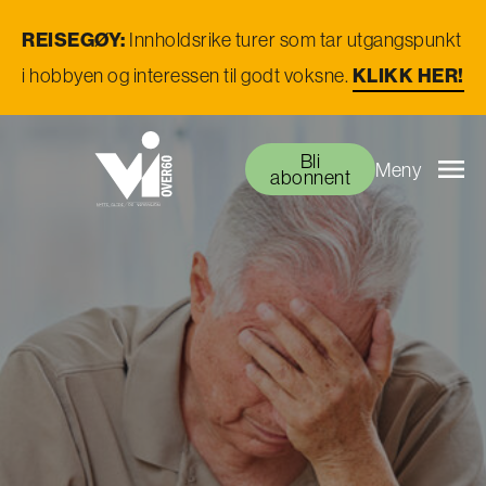
REISEGØY:
Innholdsrike turer som tar utgangspunkt
i hobbyen og interessen til godt voksne.
KLIKK HER!
Bli
Meny
abonnent