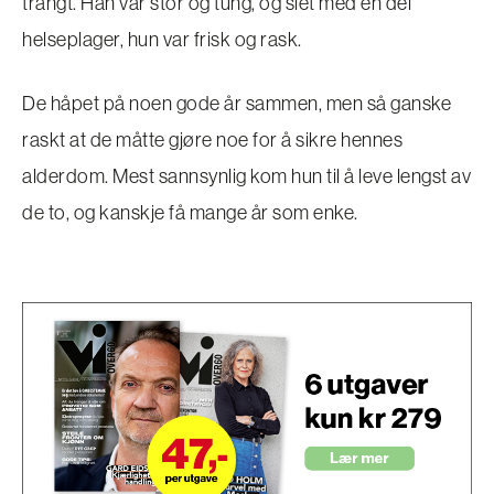
trangt. Han var stor og tung, og slet med en del
helseplager, hun var frisk og rask.
De håpet på noen gode år sammen, men så ganske
raskt at de måtte gjøre noe for å sikre hennes
alderdom. Mest sannsynlig kom hun til å leve lengst av
de to, og kanskje få mange år som enke.