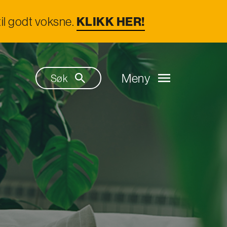
il godt voksne.
KLIKK HER!
Meny
Søk