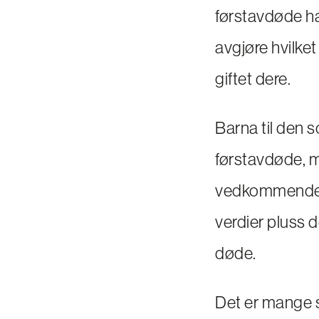
førstavdøde ha
avgjøre hvilke
giftet dere.
Barna til den s
førstavdøde, me
vedkommende e
verdier pluss 
døde.
Det er mange s