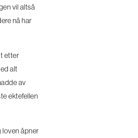
en vil altså
dere nå har
t etter
ed alt
hadde av
te ektefellen
g loven åpner