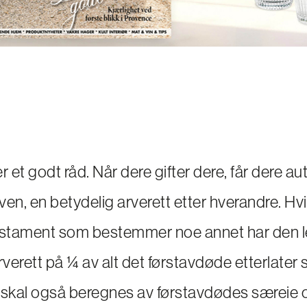
r et godt råd. Når dere gifter dere, får dere a
oven, en betydelig arverett etter hverandre. Hv
testament som bestemmer noe annet har den 
rverett på ¼ av alt det førstavdøde etterlater 
 skal også beregnes av førstavdødes særeie o