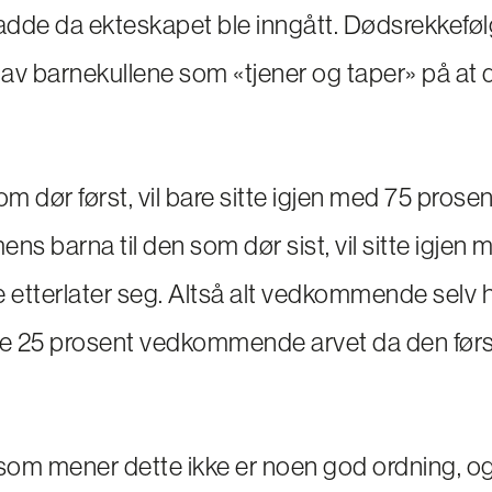
dde da ekteskapet ble inngått. Dødsrekkefølg
t av barnekullene som «tjener og taper» på at 
om dør først, vil bare sitte igjen med 75 prosen
ns barna til den som dør sist, vil sitte igjen m
tterlater seg. Altså alt vedkommende selv 
de 25 prosent vedkommende arvet da den førs
om mener dette ikke er noen god ordning, o