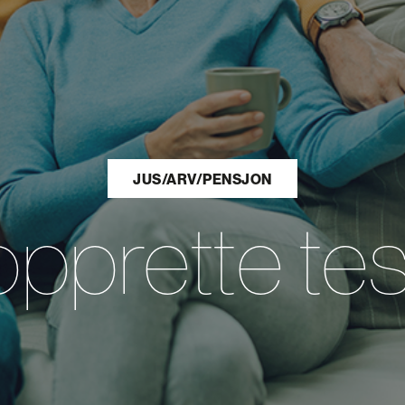
JUS/ARV/PENSJON
 opprette t