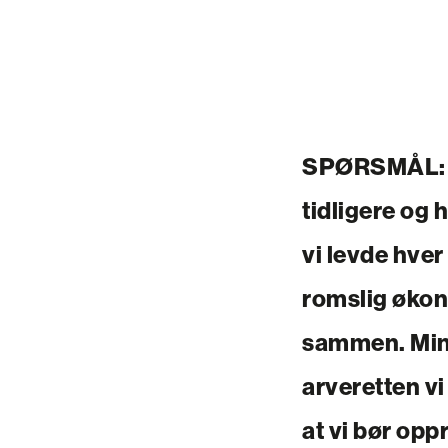
SPØRSMÅL:
tidligere og 
vi levde hver 
romslig økono
sammen. Min e
arveretten vi
at vi bør opp