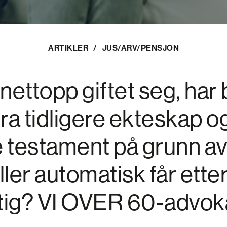
ARTIKLER
/
JUS/ARV/PENSJON
nettopp giftet seg, har
a tidligere ekteskap og
e testament på grunn av
ler automatisk får ette
ktig? VI OVER 60-advok