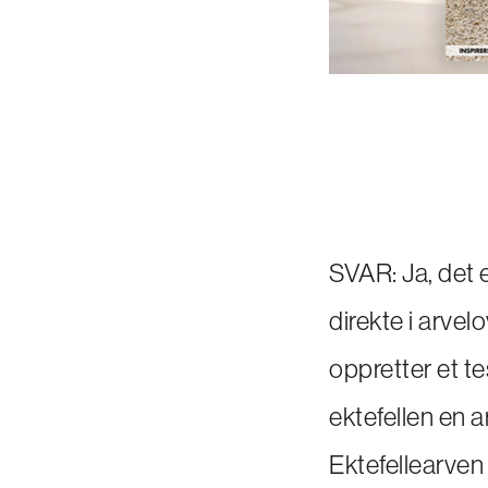
SVAR: Ja, det e
direkte i arvel
oppretter et 
ektefellen en a
Ektefellearven