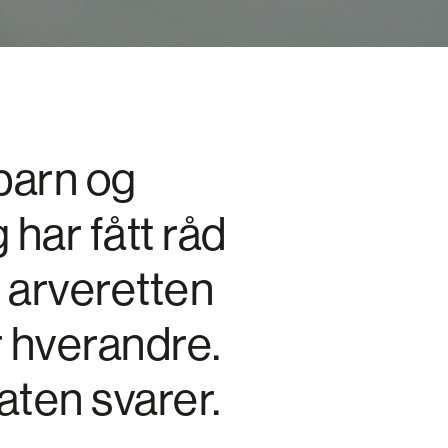
 barn og
 har fått råd
 arveretten
r hverandre.
aten svarer.