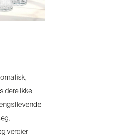
utomatisk,
is dere ikke
lengstlevende
seg.
g verdier