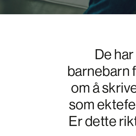
De har 
barnebarn fr
om å skriv
som ektefel
Er dette ri