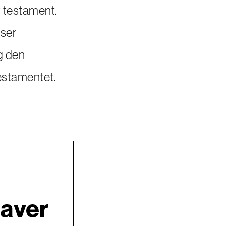
t testament.
nser
g den
testamentet.