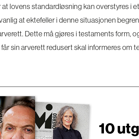
r at lovens standardløsning kan overstyres i e
vanlig at ektefeller i denne situasjonen begre
rverett. Dette må gjøres i testaments form, o
 får sin arverett redusert skal informeres om 