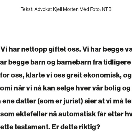
Tekst: Advokat Kjell Morten Méd Foto: NTB
Vi har nettopp giftet oss. Vi har begge væ
har begge barn og barnebarn fra tidliger
for oss, klarte vi oss greit økonomisk, og 
mi når vi nå kan selge hver vår bolig og
ne datter (som er jurist) sier at vi må t
 som ektefeller nå automatisk får etter h
rette testament. Er dette riktig?