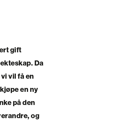
rt gift
e ekteskap. Da
vi vil få en
 kjøpe en ny
enke på den
verandre, og