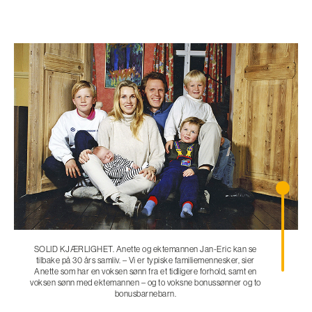
SOLID KJÆRLIGHET. Anette og ektemannen Jan-Eric kan se
tilbake på 30 års samliv. – Vi er typiske familiemennesker, sier
Anette som har en voksen sønn fra et tidligere forhold, samt en
voksen sønn med ektemannen – og to voksne bonussønner og to
bonusbarnebarn.