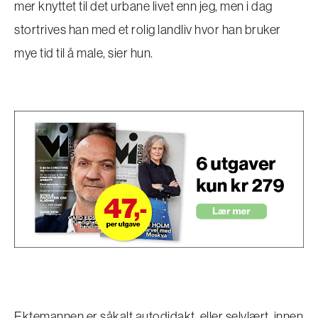
mer knyttet til det urbane livet enn jeg, men i dag
stortrives han med et rolig landliv hvor han bruker
mye tid til å male, sier hun.
Ektemannen er såkalt autodidakt, eller selvlært, innen