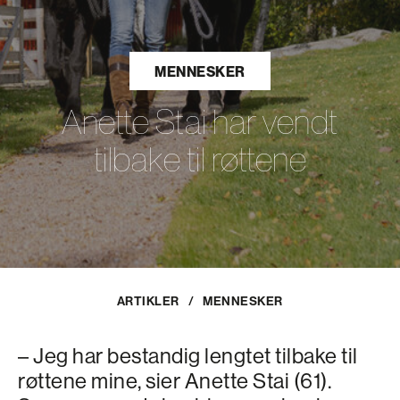
MENNESKER
Anette Stai har vendt
tilbake til røttene
ARTIKLER
/
MENNESKER
– Jeg har bestandig lengtet tilbake til
røttene mine, sier Anette Stai (61).