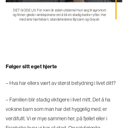
DET GODE LIV. For noen år siden utdannet hun seg til agronom
og finner glede i ambisjonene om å bli en stadig bedre rytter. Her
med sine hjertebarn, islandshestene Byrjann og Geysir.
Følger sitt eget hjerte
– Hva har ellers vært av størst betydning i livet ditt?
– Familien blir stadig viktigere i livet mitt. Det å ha
voksne barn som man har det hyggelig med, er
verdifullt. Vi er mye sammen her, på fjellet eller i
Frankrike hvor vi har et sted. Og selvfølgelig