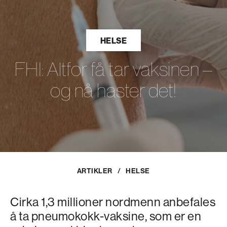
HELSE
FHI: Altfor få tar vaksinen –
og nå haster det!
ARTIKLER
/
HELSE
Cirka 1,3 millioner nordmenn anbefales
å ta pneumokokk-vaksine, som er en