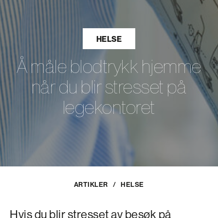
HELSE
Å måle blodtrykk hjemme
når du blir stresset på
legekontoret
ARTIKLER
/
HELSE
Hvis du blir stresset av besøk på