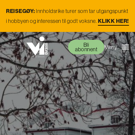
REISEGØY:
Innholdsrike turer som tar utgangspunkt
i hobbyen og interessen til godt voksne.
KLIKK HER!
Bli
Meny
abonnent