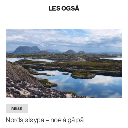
LES OGSÅ
REISE
Nordsjøløypa – noe å gå på