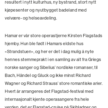
resultert i nytt kulturhus, ny bystrand, stort nytt
kjøpesenter og nyutbygget badeland med
velvære- og helseavdeling.
Hamar er vår store operastjerne Kirsten Flagstads
hjemby. Hun ble født i Hamars eldste hus
«Strandstuen», og her er det i dag mulig å nyte
hennes stemmeprakt i en samling av alt fra Griegs
norske sanger og Sibelius’ nordiske romanser, til
Bach, Händel og Gluck og ikke minst Richard
Wagner og Richard Strauss’ store romantiske arier.
Hvert år arrangeres det Flagstad-festival med
internasjonalt kjente operasangere fra hele
verden, det er Flagstad-cruise på Skibladner og