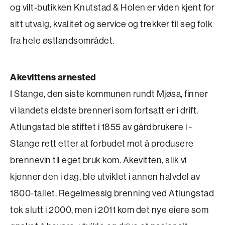
og vilt-butikken Knutstad & Holen er viden kjent for
sitt utvalg, kvalitet og service og trekker til seg folk
fra hele østlandsområdet.
Akevittens arnested
I Stange, den siste kommunen rundt Mjøsa, finner
vi landets eldste brenneri som fortsatt er i drift.
Atlung­stad ble stiftet i 1855 av gårdbrukere i ­
Stange rett etter at forbudet mot å produsere
brenne­vin til eget bruk kom. Akevitten, slik vi
kjenner den i dag, ble utviklet i annen halvdel av
1800-tallet. Regelmessig brenning ved Atlungstad
tok slutt i 2000, men i 2011 kom det nye eiere som