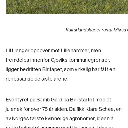
Kulturlandskapet rundt Mjøsa 
Litt lenger oppover mot Lillehammer, men
fremdeles innenfor Gjøviks kommunegrenser,
ligger bedriften Biritapet, som virkelig har fått en
renessanse de siste årene.
Eventyret på Semb Gård på Biri startet med et
julenek for over 75 år siden. Da fikk Klare Schee, en
av Norges første kvinnelige agronomer, ideen å
putte halmstrå sammen med lin i veven. I dag er