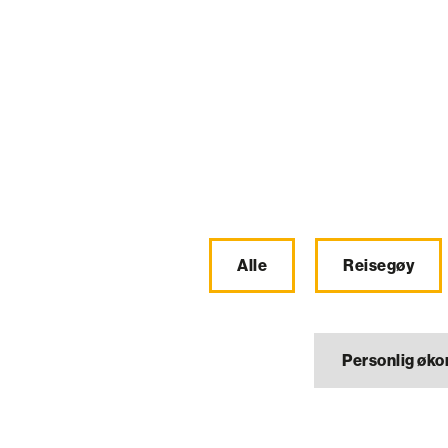
Alle
Reisegøy
Personlig øk