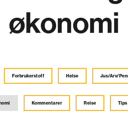
økonomi
Forbrukerstoff
Helse
Jus/Arv/Pen
onomi
Kommentarer
Reise
Tips