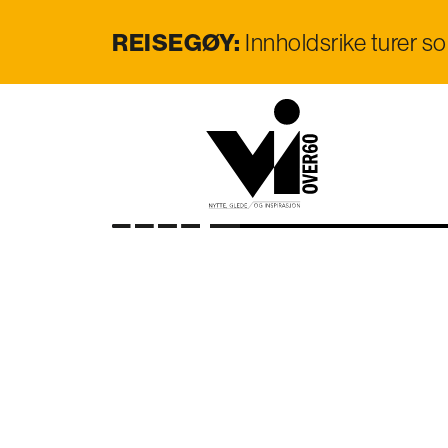
REISEGØY:
Innholdsrike turer s