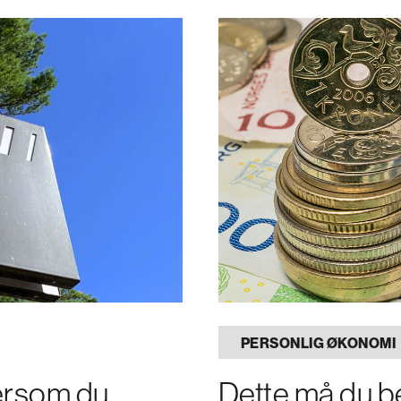
PERSONLIG ØKONOMI
dersom du
Dette må du be