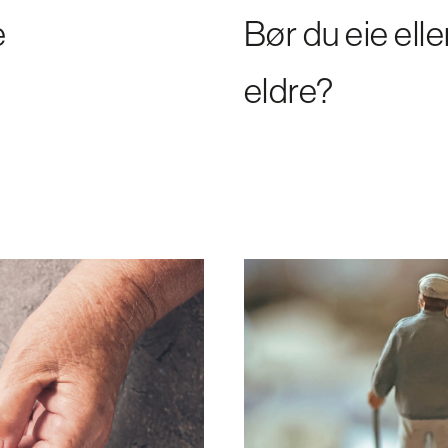
e
Bør du eie eller
eldre?