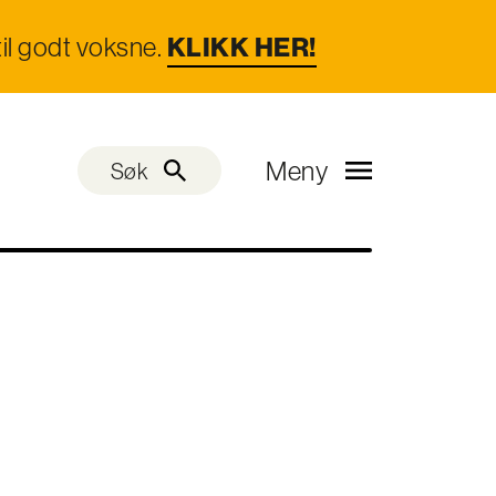
il godt voksne.
KLIKK HER!
Meny
Søk