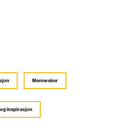
sjon
Mennesker
 og inspirasjon