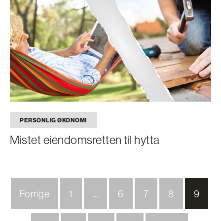
PERSONLIG ØKONOMI
Mistet eiendomsretten til hytta
Forrige
1
…
6
7
8
9