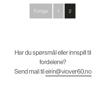
Forrige
1
2
Har du spørsmål eller innspill til
fordelene?
Send mail til
eirin@viover60.no