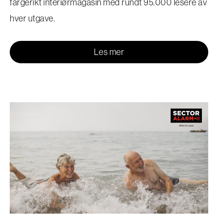
fargerikt interiørmagasin med rundt 95.000 lesere av
hver utgave.
Les mer