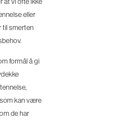
at vi ofte ikke
nnelse eller
 til smerten
gsbehov.
m formål å gi
avdekke
tennelse,
r som kan være
som de har