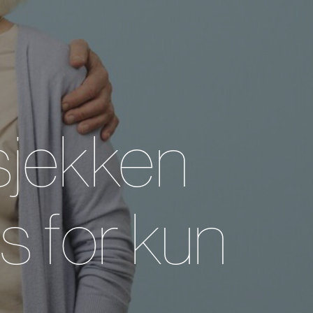
sjekken
 for kun