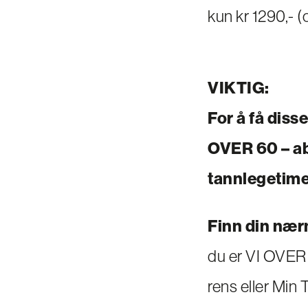
kun kr 1290,- (
VIKTIG:
For å få diss
OVER 60 – ab
tannlegetime
Finn din nær
du er VI OVER
rens eller Min