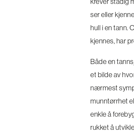
krever stadig m
ser eller kjen
hull i en tann
kjennes, har p
Både en tannsj
et bilde av hvo
nærmest sympt
munntørrhet el
enkle å foreby
rukket å utvikl