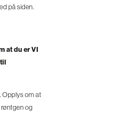
ned på siden.
m at du er VI
il
. Opplys om at
 røntgen og