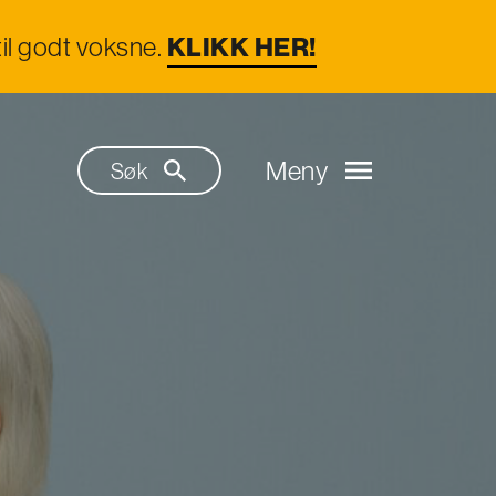
il godt voksne.
KLIKK HER!
Meny
Søk