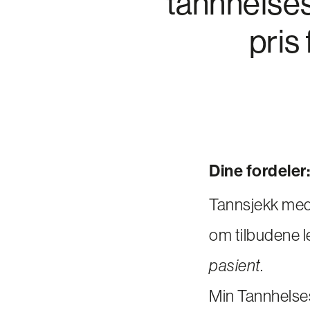
tannhelsest
pris
Dine fordeler:
Tannsjekk med r
om tilbudene l
pasient.
Min Tannhelses