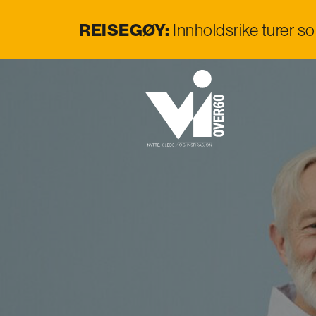
REISEGØY:
Innholdsrike turer s