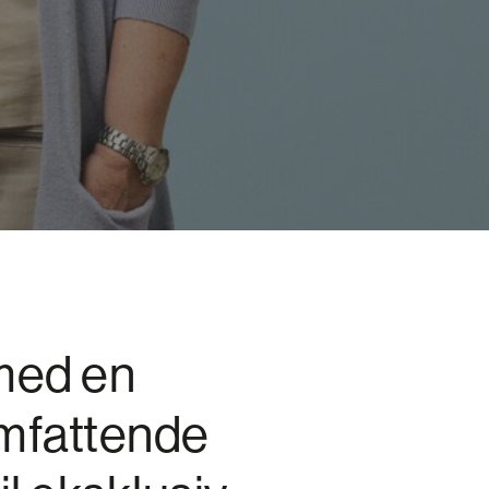
med en
omfattende