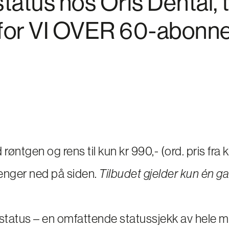
atus hos Oris Dental, t
 for VI OVER 60-abonn
øntgen og rens til kun kr 990,- (ord. pris fra k
enger ned på siden.
Tilbudet gjelder kun én ga
tatus – en omfattende statussjekk av hele m