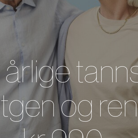
 årlige tann
tgen og rens