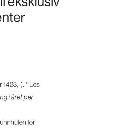
il eksklusiv
enter
r 1423,-). * Les
ng i året per
unnhulen for