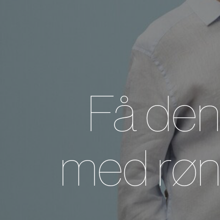
Få den
med røn