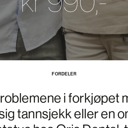
kr 990,-
FORDELER
roblemene i forkjøpet 
ig tannsjekk eller en 