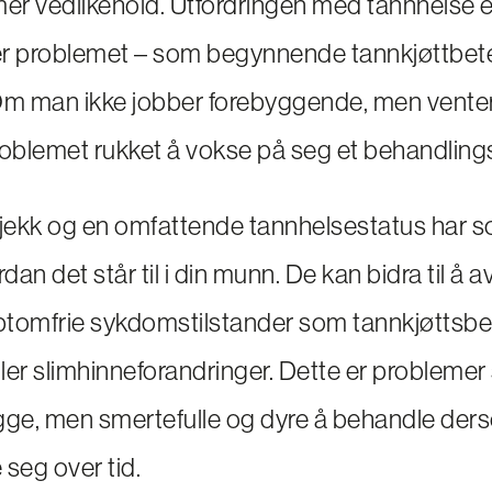
er vedlikehold. Utfordringen med tannhelse er 
ner problemet – som begynnende tannkjøttbete
. Om man ikke jobber forebyggende, men venter
roblemet rukket å vokse på seg et behandlin
ekk og en omfattende tannhelsestatus har so
rdan det står til i din munn. De kan bidra til å 
omfrie sykdomstilstander som tannkjøttsbe
ler slimhinneforandringer. Dette er probleme
gge, men smertefulle og dyre å behandle der
e seg over tid.