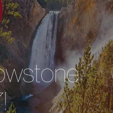
llowstone
!