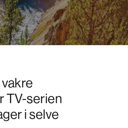
l vakre
r TV-serien
ager i selve