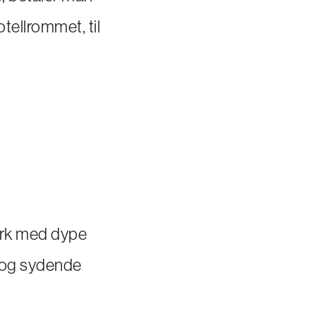
hotellrommet, til
mark med dype
er og sydende