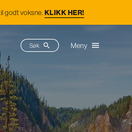
il godt voksne.
KLIKK HER!
Meny
Søk