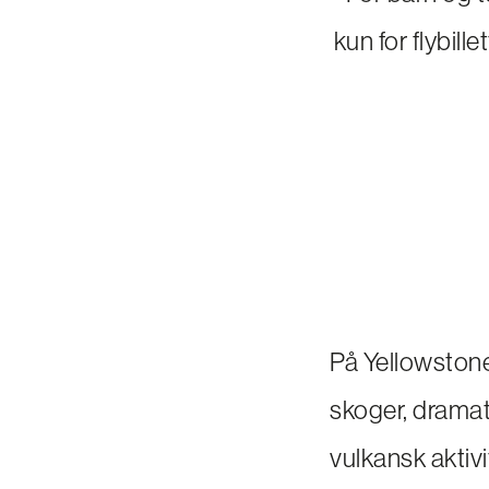
kun for flybille
På Yellowstone
skoger, dramati
vulkansk aktiv