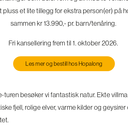
tt pluss et lite tillegg for ekstra person(er) på 
sammen kr 13.990,- pr. barn/tenåring.
Fri kansellering frem til 1. oktober 2026.
Les mer og bestill hos Hopalong
-turen besøker vi fantastisk natur. Ekte vill
ske fjell, rolige elver, varme kilder og geysir
itet.