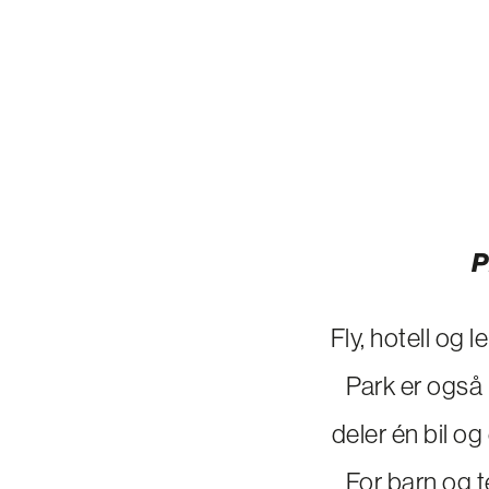
P
Fly, hotell og 
Park er også 
deler én bil o
For barn og 