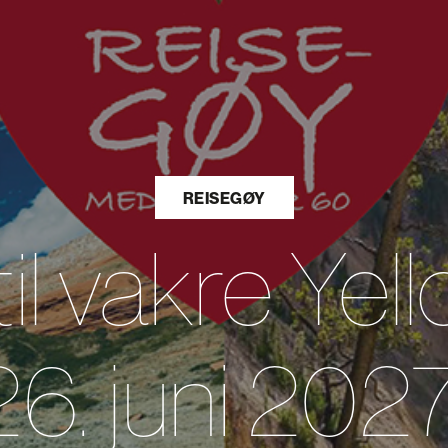
REISEGØY
til vakre Ye
26. juni 2027