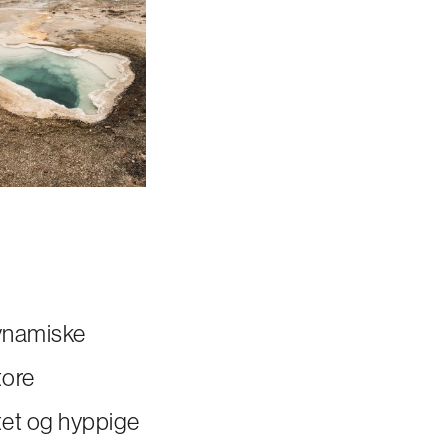
dynamiske
tore
itet og hyppige