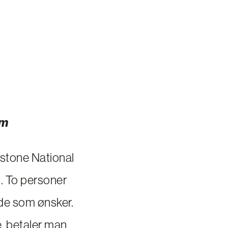
om
owstone National
n. To personer
 de som ønsker.
, betaler man