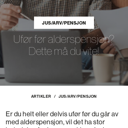
JUS/ARV/PENSJON
Ufør før alderspensjon?
Dette må du vite!
ARTIKLER
/
JUS/ARV/PENSJON
Er du helt eller delvis ufør før du går av
med alderspensjon, vil det ha stor