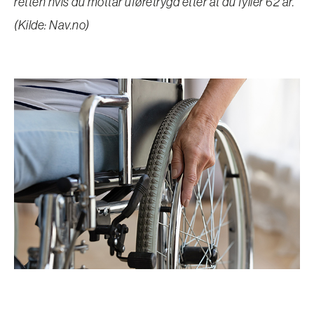
retten hvis du mottar uføretrygd etter at du fyller 62 år.
(Kilde: Nav.no)