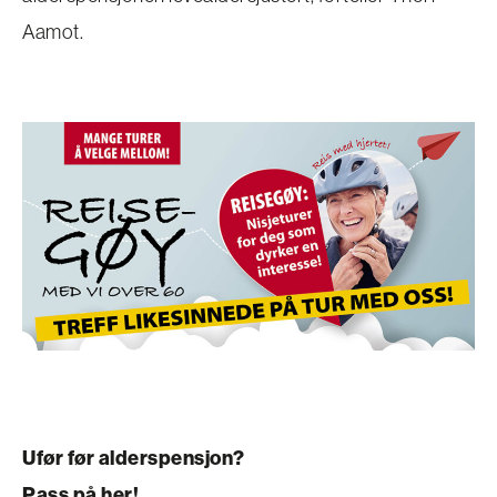
Aamot.
Ufør før alderspensjon?
Pass på her!