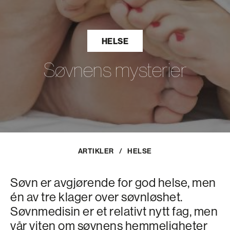
HELSE
Søvnens mysterier
ARTIKLER
/
HELSE
Søvn er avgjørende for god helse, men
én av tre klager over søvnløshet.
Søvnmedisin er et relativt nytt fag, men
vår viten om søvnens hemmeligheter