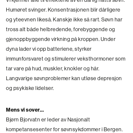
Vi kjenner alle til effektene av en dårlig natts søvn.
Humøret svinger. Konsentrasjonen blir dårligere
og yteevnen likeså. Kanskje ikke så rart. Søvn har
tross alt både helbredende, forebyggende og
gjenoppbyggende virkning på kroppen. Under
dyna lader vi opp batteriene, styrker
immunforsvaret og stimulerer veksthormoner som
tar vare på hud, muskler, knokler og hår.
Langvarige søvnproblemer kan utløse depresjon
og psykiske lidelser.
Mens vi sover…
Bjørn Bjorvatn er leder av Nasjonalt
kompetansesenter for søvnsykdommer i Bergen.