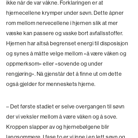
ikke når de var våkne. Forklaringen er at
hjernecellene krymper under søvn. Dette åpner
rom mellom nerve­cellene i hjernen slik at mer
væske kan passere og vaske bort avfallsstoffer.
Hjernen har altså begrenset energi til disposisjon
og synes å måtte velge mellom «å være våken og
oppmerksom» eller «sovende og under
rengjøring». Nå gjenstår det å finne ut om dette
også gjelder for menneskets hjerne.
– Det første stadiet er selve overgangen til søvn
der vi veksler mellom å være våken og å sove.
Kroppen slapper av og hjernebølgene blir
langsommere. I fase to er vi inne i en lett søvn og