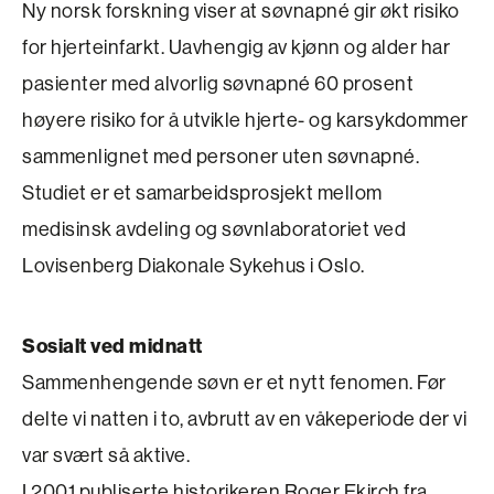
Ny norsk forskning viser at søvnapné gir økt risiko
for hjerteinfarkt. Uavhengig av kjønn og alder har
pasienter med alvorlig søvnapné 60 prosent
høyere risiko for å utvikle hjerte- og kar­sykdommer
sammenlignet med personer uten søvnapné.
Studiet er et samarbeidsprosjekt mellom
medisinsk avdeling og søvnlaboratoriet ved
Lovisenberg Diakonale Sykehus i Oslo.
Sosialt ved midnatt
Sammenhengende søvn er et nytt fenomen. Før
delte vi natten i to, avbrutt av en våke­periode der vi
var svært så aktive.
I 2001 publiserte historikeren Roger Ekirch fra