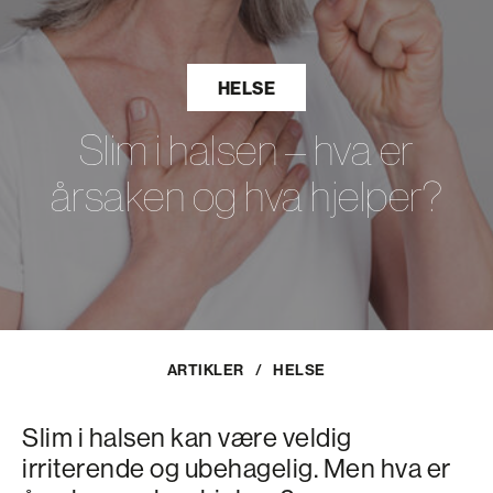
HELSE
Slim i halsen – hva er
årsaken og hva hjelper?
ARTIKLER
/
HELSE
Slim i halsen kan være veldig
irriterende og ubehagelig. Men hva er