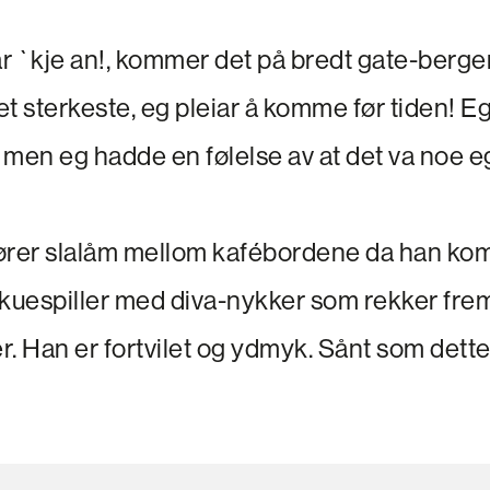
år `kje an!, kommer det på bredt gate-berge
t sterkeste, eg pleiar å komme før tiden! Eg 
men eg hadde en følelse av at det va noe eg
ører slalåm mellom kafébordene da han ko
skuespiller med diva-nykker som rekker fre
er. Han er fortvilet og ydmyk. Sånt som dette 