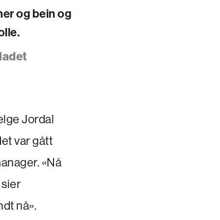
mer og bein og
lle.
ladet
elge Jordal
et var gått
manager. «Nå
 sier
ndt nå».