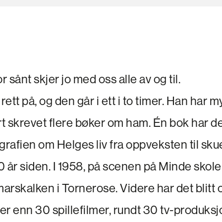
or sånt skjer jo med oss alle av og til.
rett på, og den går i ett i to timer. Han har m
 skrevet flere bøker om ham. Én bok har det b
grafien om Helges liv fra oppveksten til skue
 år siden. I 1958, på scenen på Minde skole,
marskalken i Tornerose. Videre har det blitt
mer enn 30 spillefilmer, rundt 30 tv-produksjo