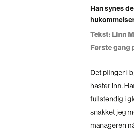
Han synes det
hukommelsen v
Tekst: Linn 
Første gang 
Det plinger i 
haster inn. Ha
fullstendig i
snakket jeg me
manageren når