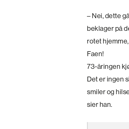
– Nei, dette g
beklager på de
rotet hjemme, 
Faen!
73-åringen kj
Det er ingen 
smiler og hils
sier han.