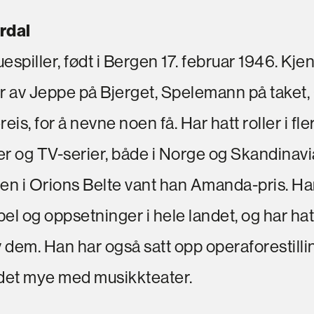
rdal
spiller, født i Bergen 17. februar 1946. Kjent
r av Jeppe på Bjerget, Spelemann på taket, 
eis, for å nevne noen få. Har hatt roller i fler
mer og TV-serier, både i Norge og Skandinavia
en i Orions Belte vant han Amanda-pris. Har
el og oppsetninger i hele landet, og har hatt
dem. Han har også satt opp operaforestillin
idet mye med musikkteater.