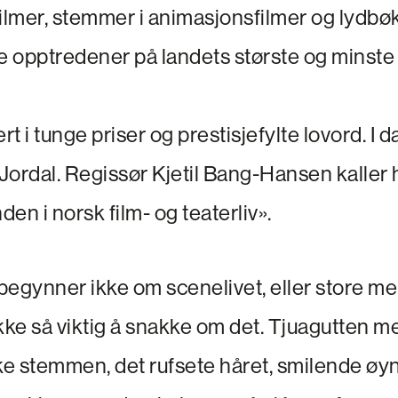
ilmer, stemmer i animasjonsfilmer og lydbøk
e opptredener på landets største og minste 
rt i tunge priser og prestisjefylte lovord. I 
Jordal. Regissør Kjetil Bang-Hansen kaller
en i norsk film- og teaterliv».
egynner ikke om scenelivet, eller store mer
ikke så viktig å snakke om det. Tjuagutten 
ke stemmen, det rufsete håret, smilende øyn