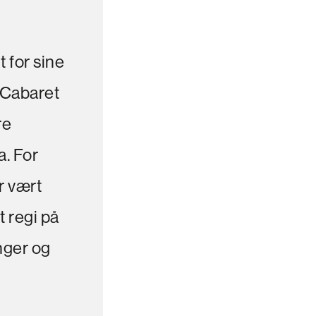
 for sine 
Cabaret 
e 
. For 
 vært 
 regi på 
ger og 