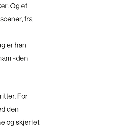
er. Og et
scener, fra
dag er han
 ham «den
itter. For
med den
e og skjerfet