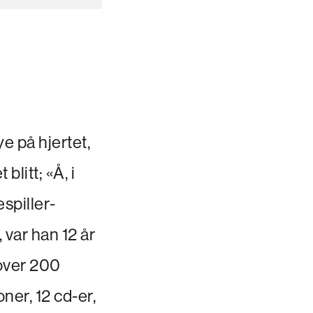
ye på hjertet,
litt; «Å, i
spiller-
 var han 12 år
 over 200
ner, 12 cd-er,