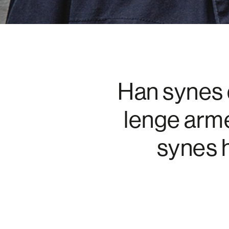
Han synes d
lenge arme
synes h