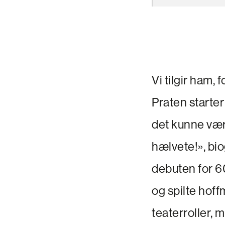
Vi tilgir ham, f
Praten starter 
det kunne vært
hælvete!», bio
debuten for 60
og spilte hoff
teaterroller, 