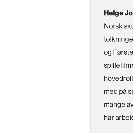
Helge Jo
Norsk skue
tolkninge
og Førster
spillefil
hovedroll
med på sp
mange av 
har arbe