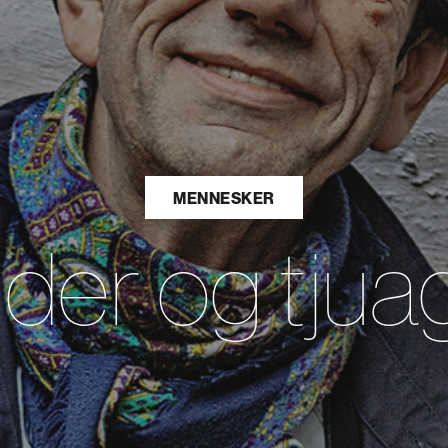
MENNESKER
der og tjua