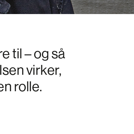
 til – og så
sen virker,
n rolle.