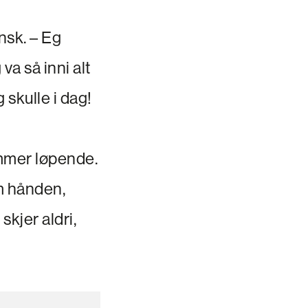
nsk. – Eg
va så inni alt
 skulle i dag!
mmer løpende.
m hånden,
skjer aldri,