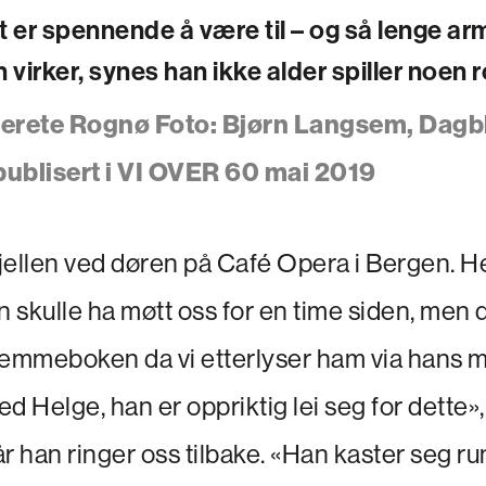
 er spennende å være til – og så lenge ar
irker, synes han ikke alder spiller noen ro
Merete Rognø Foto: Bjørn Langsem, Dagb
publisert i VI OVER 60 mai 2019
bjellen ved døren på Café Opera i Bergen. H
n skulle ha møtt oss for en time siden, men d
 glemmeboken da vi etterlyser ham via hans 
d Helge, han er oppriktig lei seg for dette»,
 han ringer oss tilbake. «Han kaster seg ru