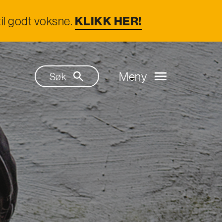
il godt voksne.
KLIKK HER!
Meny
Søk