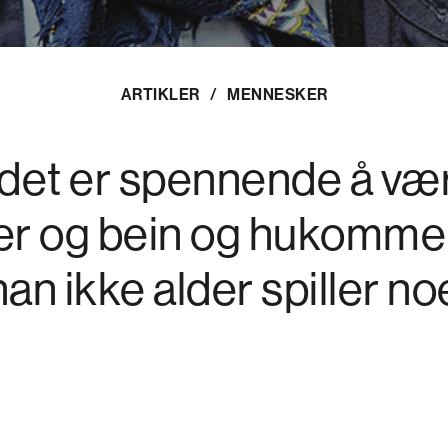
ARTIKLER
/
MENNESKER
et er spennende å være
r og bein og hukommel
an ikke alder spiller noe