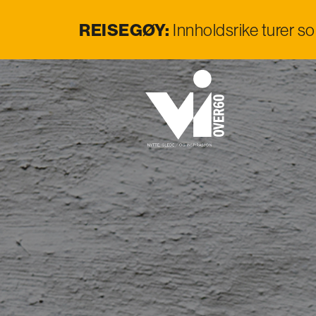
REISEGØY:
Innholdsrike turer s