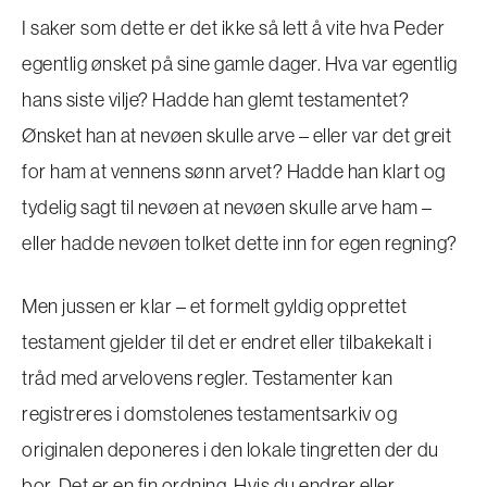
I saker som dette er det ikke så lett å vite hva Peder
egentlig ønsket på sine gamle dager. Hva var egentlig
hans siste vilje? Hadde han glemt testamentet?
Ønsket han at nevøen skulle arve – eller var det greit
for ham at vennens sønn arvet? Hadde han klart og
tydelig sagt til nevøen at nevøen skulle arve ham –
eller hadde nevøen tolket dette inn for egen regning?
Men jussen er klar – et formelt gyldig opprettet
testament gjelder til det er endret eller tilbakekalt i
tråd med arvelovens regler. Testamenter kan
registreres i domstolenes testamentsarkiv og
originalen deponeres i den lokale tingretten der du
bor. Det er en fin ordning. Hvis du endrer eller