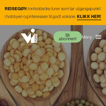
REISEGØY:
Innholdsrike turer som tar utgangspunkt
i hobbyen og interessen til godt voksne.
KLIKK HER!
Bli
Meny
abonnent