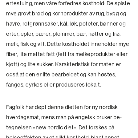
ertestuing, men våre forfedres kosthold: De spiste
mye grovt brød og korn­produkter av rug, bygg og
havre, rotgrønnsaker, kål, løk, poteter, bønner og
erter, epler, pærer, plommer, bær, nøtter og frø,
melk, fisk og vilt. Dette kostholdet inneholder mye
fiber, lite mettet fett (fett fra melkeprodukter eller
kjøtt) og lite sukker. Karakteristisk for maten er
også at den er lite bearbeidet og kan høstes,
fanges, dyrkes eller produseres lokalt.
Fagfolk har døpt denne dietten for ny nordisk
hverdagsmat, mens man på engelsk bruker be­
tegnelsen «new nordic diet». Det forskes på
helseeffekten av et slikt kosthold, blant annet