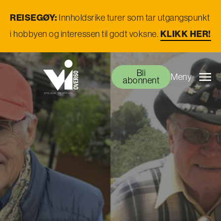
REISEGØY:
Innholdsrike turer som tar utgangspunkt
KLIKK HER!
i hobbyen og interessen til godt voksne.
Bli
Meny
abonnent