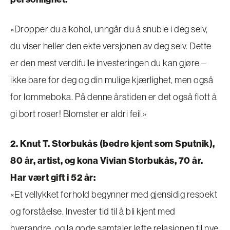
«Dropper du alkohol, unngår du å snuble i deg selv,
du viser heller den ekte versjonen av deg selv. Dette
er den mest verdifulle investeringen du kan gjøre –
ikke bare for deg og din mulige kjærlighet, men også
for lommeboka. På denne årstiden er det også flott å
gi bort roser! Blomster er aldri feil.»
2. Knut T. Storbukås (bedre kjent som Sputnik),
80 år, artist, og kona Vivian Storbukås, 70 år.
Har vært gift i 52 år:
«Et vellykket forhold begynner med gjensidig respekt
og forståelse. Invester tid til å bli kjent med
hverandre, og la gode samtaler løfte relasjonen til nye