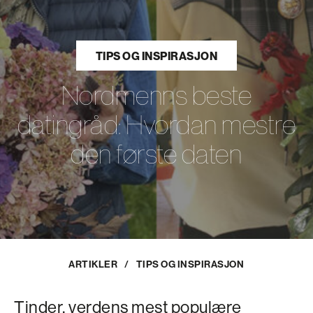
TIPS OG INSPIRASJON
Nordmenns beste
datingråd: Hvordan mestre
den første daten
ARTIKLER
/
TIPS OG INSPIRASJON
Tinder, verdens mest populære