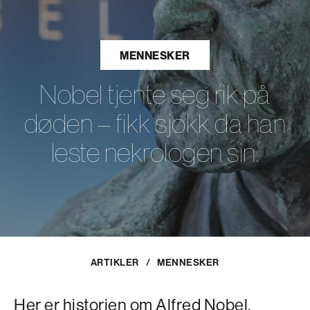
MENNESKER
Nobel tjente seg rik på
døden – fikk sjokk da han
leste nekrologen sin.
ARTIKLER
/
MENNESKER
Her er historien om Alfred Nobel,