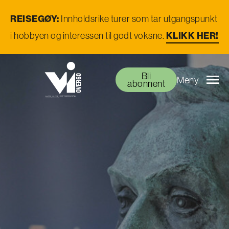
REISEGØY:
Innholdsrike turer som tar utgangspunkt
i hobbyen og interessen til godt voksne.
KLIKK HER!
Bli
Meny
abonnent