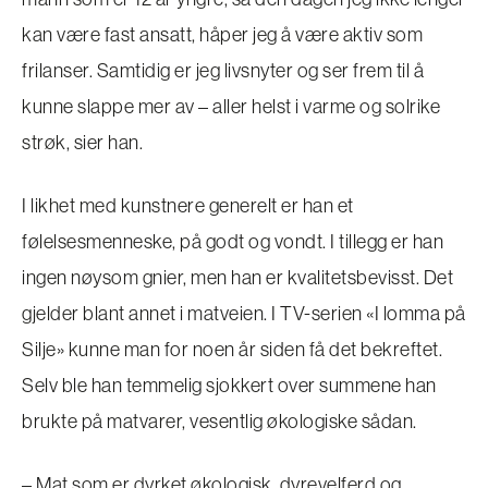
kan være fast ansatt, håper jeg å være aktiv som
frilanser. Samtidig er jeg livsnyter og ser frem til å
kunne slappe mer av – aller helst i varme og solrike
strøk, sier han.
I likhet med kunstnere generelt er han et
følelsesmenneske, på godt og vondt. I tillegg er han
ingen nøysom gnier, men han er kvalitetsbevisst. Det
gjelder blant annet i matveien. I TV-serien «I lomma på
Silje» kunne man for noen år siden få det bekreftet.
Selv ble han temmelig sjokkert over summene han
brukte på matvarer, vesentlig økologiske sådan.
– Mat som er dyrket økologisk, dyrevelferd og