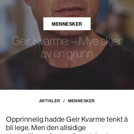
MENNESKER
Geir Kvarme: – Mye skjer
av en grunn
ARTIKLER
/
MENNESKER
Opprinnelig hadde Geir Kvarme tenkt å
bli lege. Men den allsidige