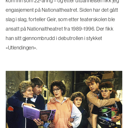
kom inn som 22-åring – og etter utdannelsen fikk jeg
engasjement på Nationaltheatret. Siden har det gått
slag i slag, forteller Geir, som etter teaterskolen ble
ansatt på Nationaltheatret fra 1989-1996. Der fikk
han sitt gjennombrudd i debutrollen i stykket
«Utlendingen».