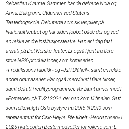
Sebastian Kvarme. Sammen har de døtrene Nola og
Anna. Bakgrunn: Utdannet ved Statens
Teaterhøgskole. Debuterte som skuespiller på
Nationaltheatret og har siden jobbet både der og ved
en rekke andre institusjonsteatre. Han er i dag fast
ansatt på Det Norske Teater. Er også kjent fra flere
store NRK-produksjoner, som komiserien
«Fredrikssons fabrikk» og «Jul i Blåfjell», samt en rekke
andre dramaserier. Har også medvirket i flere filmer,
samt deltatt i realityprogrammer. Var blant annet med i
«Forræder» på TV2 i 2024, der han kom til finalen. Satt
som folkevalgt i Oslo bystyre fra 2015 til 2019 som
representant for Oslo Høyre. Ble tildelt «Heddaprisen» i
2025 i kategorien Beste medspiller for rollene som E.