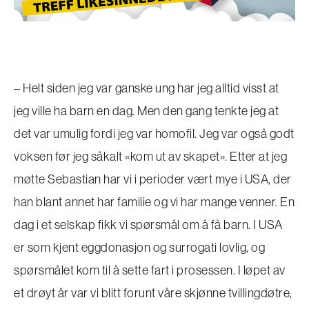
– Helt siden jeg var ganske ung har jeg alltid visst at
jeg ville ha barn en dag. Men den gang tenkte jeg at
det var umulig fordi jeg var homofil. Jeg var også godt
voksen før jeg såkalt «kom ut av skapet». Etter at jeg
møtte Sebastian har vi i perioder vært mye i USA, der
han blant annet har familie og vi har mange venner. En
dag i et selskap fikk vi spørsmål om å få barn. I USA
er som kjent eggdonasjon og surrogati lovlig, og
spørsmålet kom til å sette fart i prosessen. I løpet av
et drøyt år var vi blitt forunt våre skjønne tvillingdøtre,