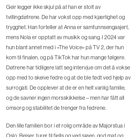
Geir legger ikke skjul på at han er stolt av
tvillingdøtrene. De har vokst opp med kjærlighet og
trygghet. Han forteller at Anna er samfunnsengasjert,
mens Nola er opptatt av musikk og sang. I 2024 var
hun blant annet med i «The Voice» på TV 2, der hun
kom til finalen, og på TikTok har hun mange følgere.
Døtrene har tidligere latt seg intervjue om det å vokse
opp med to skeive fedre og at de ble født ved hjelp av
surrogati. De opplever at de er en helt vanlig familie,
og de savner ingen morsskikkelse – men har fått all
omsorg og stabilitet de trenger fra fedrene.
Den lille familien bor i et rolig område av Majorstua i
Oslo. Reiser, turer til fjells og ved sjøen, god mat og