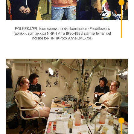
FOLKEKJÆR. I den svensk-norske komiserien «Fredrikssons
fabrikk», som gikk på NRK-TV fra 1990-1993, sjarmerte han det
norske folk. (NRK-foto: Anne Liv Ekroll)