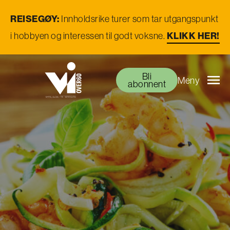
REISEGØY:
Innholdsrike turer som tar utgangspunkt
i hobbyen og interessen til godt voksne.
KLIKK HER!
Bli
Meny
abonnent