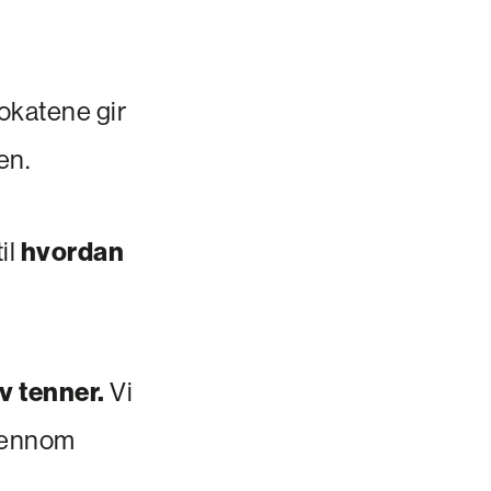
katene gir
en.
il
hvordan
v tenner.
Vi
gjennom