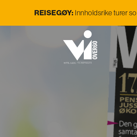
REISEGØY:
Innholdsrike turer s