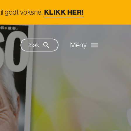
il godt voksne.
KLIKK HER!
Meny
Søk