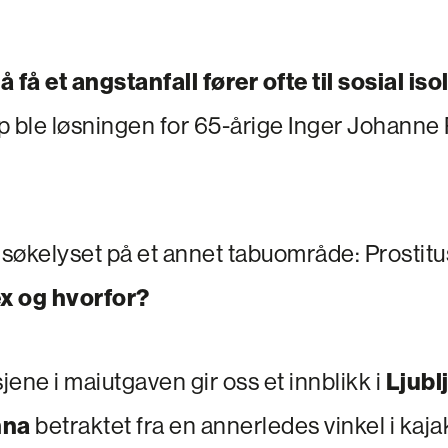
 få et angstanfall fører ofte til sosial iso
p ble løsningen for 65-årige Inger Johanne
 søkelyset på et annet tabuområde: Prostitu
ex og hvorfor?
ene i maiutgaven gir oss et innblikk i
Ljublj
nna
betraktet fra en annerledes vinkel i kaja