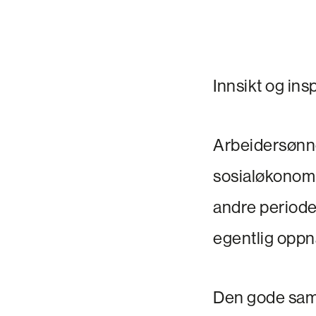
Innsikt og ins
Arbeidersøn
sosialøkonomi 
andre periode
egentlig opp
Den gode samt