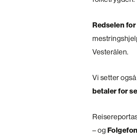
Redselen for å
mestringshjel
Vesterålen.
Vi setter også
betaler for s
Reisereportasj
– og
Folgefo