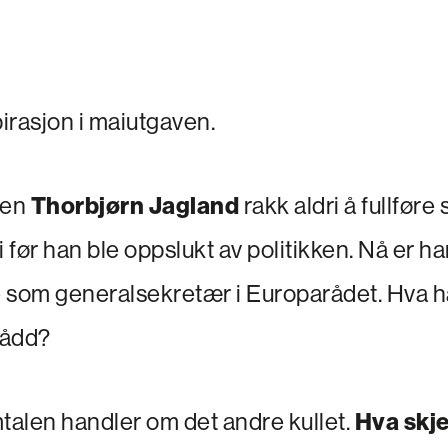
pirasjon i maiutgaven.
nen
Thorbjørn Jagland
rakk aldri å fullføre 
før han ble oppslukt av politikken. Nå er han
 som generalsekretær i Europarådet. Hva h
nådd?
alen handler om det andre kullet.
Hva skje