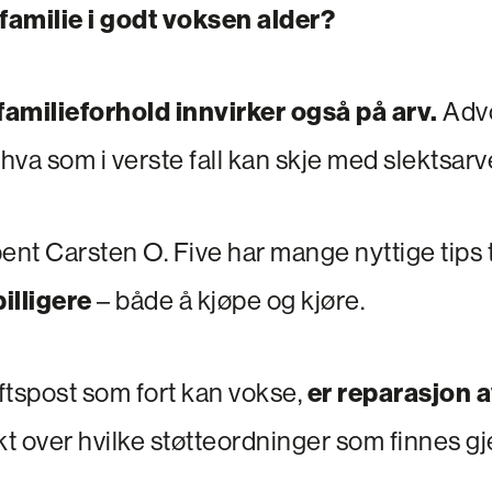
 familie i godt voksen alder?
amilieforhold innvirker også på arv.
Advo
va som i verste fall kan skje med slektsarv
nt Carsten O. Five har mange nyttige tips t
billigere
– både å kjøpe og kjøre.
ftspost som fort kan vokse,
er reparasjon a
ikt over hvilke støtteordninger som finnes 