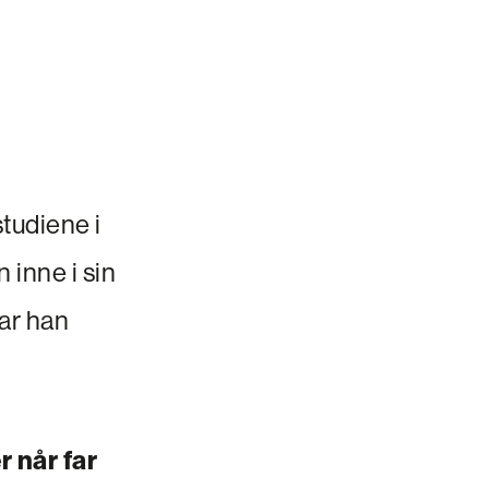
studiene i
 inne i sin
ar han
r når far