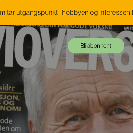
om tar utgangspunkt i hobbyen og interessen t
Bli abonnent