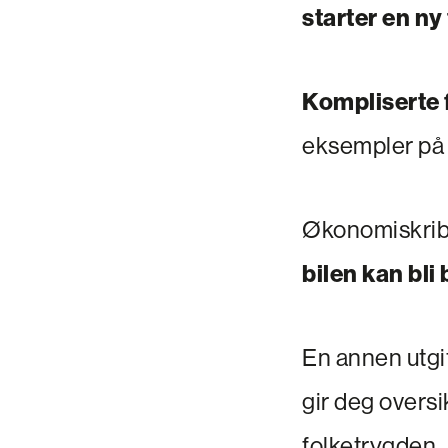
starter en ny
Kompliserte f
eksempler på h
Økonomiskribe
bilen kan bli 
En annen utgi
gir deg overs
folketrygden.