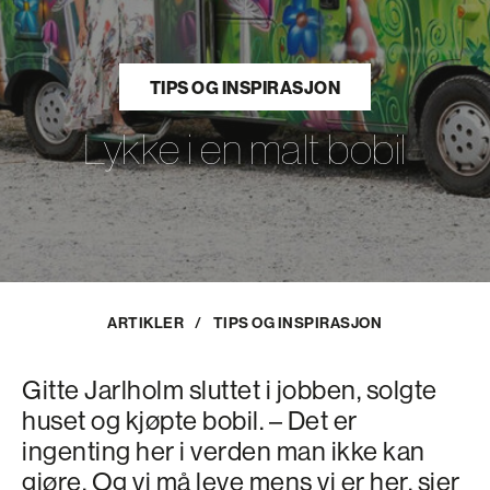
TIPS OG INSPIRASJON
Lykke i en malt bobil
ARTIKLER
/
TIPS OG INSPIRASJON
Gitte Jarlholm sluttet i jobben, solgte
huset og kjøpte bobil. – Det er
ingenting her i verden man ikke kan
gjøre. Og vi må leve mens vi er her, sier