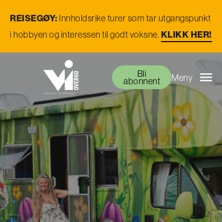
REISEGØY:
Innholdsrike turer som tar utgangspunkt
i hobbyen og interessen til godt voksne.
KLIKK HER!
Bli
Meny
abonnent