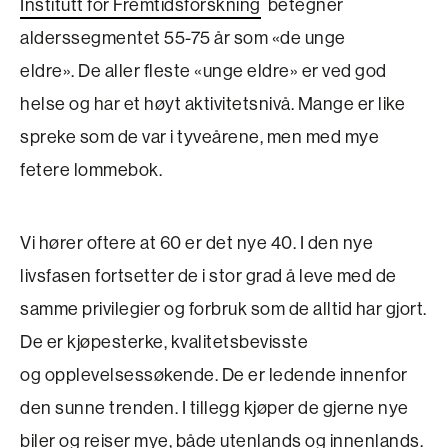
Institutt for Fremtidsforskning
betegner
alderssegmentet 55-75 år som «de unge
eldre». De aller fleste «unge eldre» er ved god
helse og har et høyt aktivitetsnivå. Mange er like
spreke som de var i tyveårene, men med mye
fetere lommebok.
Vi hører oftere at 60 er det nye 40. I den nye
livsfasen fortsetter de i stor grad å leve med de
samme privilegier og forbruk som de alltid har gjort.
De er kjøpesterke, kvalitetsbevisste
og opplevelsessøkende. De er ledende innenfor
den sunne trenden. I tillegg kjøper de gjerne nye
biler og reiser mye, både utenlands og innenlands.