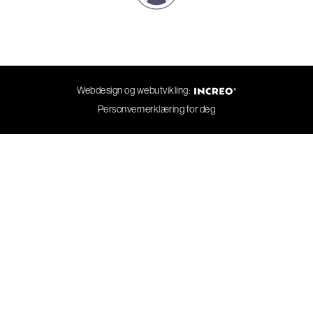
Webdesign og webutvikling:
Personvernerklæring for deg