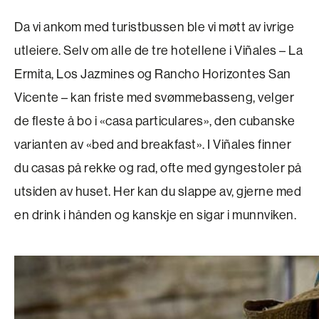
Da vi ankom med turistbussen ble vi møtt av ­ivrige
utleiere. Selv om alle de tre hotellene i Viñales – La
Ermita, Los Jazmines og Rancho Horizontes San
Vicente – kan friste med svømme­basseng, velger
de fleste å bo i «casa particulares», den cubanske
varianten av «bed and breakfast». I Viñales finner
du casas på rekke og rad, ofte med gyngestoler på
utsiden av huset. Her kan du slappe av, gjerne med
en drink i hånden og kanskje en sigar i munnviken.