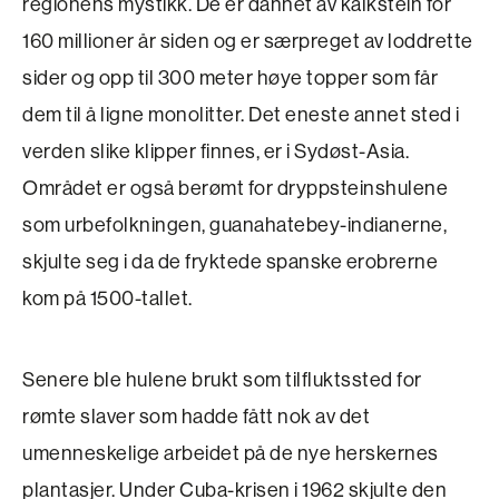
regionens mystikk. De er dannet av kalkstein for
160 millioner år siden og er særpreget av loddrette
sider og opp til 300 meter høye topper som får
dem til å ligne monolitter. Det eneste annet sted i
verden slike klipper finnes, er i Sydøst-Asia.
Området er også berømt for dryppsteinshulene
som urbefolkningen, guanahatebey-indianerne,
skjulte seg i da de fryktede spanske erobrerne
kom på 1500-tallet.
Senere ble hulene brukt som tilfluktssted for
rømte slaver som hadde fått nok av det
umenneskelige arbeidet på de nye herskernes
plantasjer. Under Cuba-krisen i 1962 skjulte den