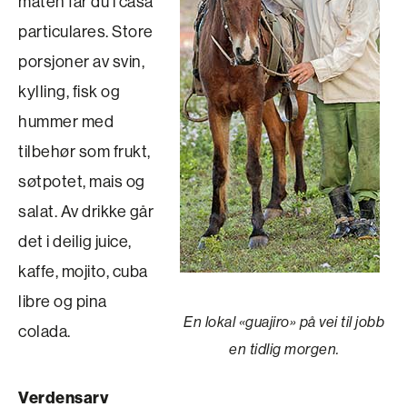
maten får du i casa
particulares. Store
porsjoner av svin,
kylling, fisk og
hummer med
tilbehør som frukt,
søtpotet, mais og
salat. Av drikke går
det i deilig juice,
kaffe, mojito, cuba
libre og pina
En lokal «guajiro» på vei til jobb
colada.
en tidlig morgen.
Verdensarv