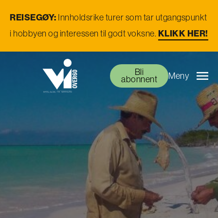
REISEGØY:
Innholdsrike turer som tar utgangspunkt
KLIKK HER!
i hobbyen og interessen til godt voksne.
Bli
Meny
abonnent