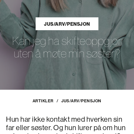
JUS/ARV/PENSJON
Kan jeg ha skifteoppgjør
uten å møte min søster?
ARTIKLER
/
JUS/ARV/PENSJON
Hun har ikke kontakt med hverken sin
far eller søster. Og hun lurer på om hun